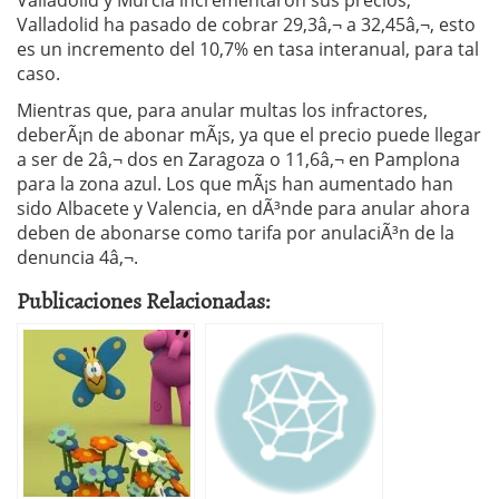
Valladolid y Murcia incrementaron sus precios,
Valladolid ha pasado de cobrar 29,3â‚¬ a 32,45â‚¬, esto
es un incremento del 10,7% en tasa interanual, para tal
caso.
Mientras que, para anular multas los infractores,
deberÃ¡n de abonar mÃ¡s, ya que el precio puede llegar
a ser de 2â‚¬ dos en Zaragoza o 11,6â‚¬ en Pamplona
para la zona azul. Los que mÃ¡s han aumentado han
sido Albacete y Valencia, en dÃ³nde para anular ahora
deben de abonarse como tarifa por anulaciÃ³n de la
denuncia 4â‚¬.
Publicaciones Relacionadas: