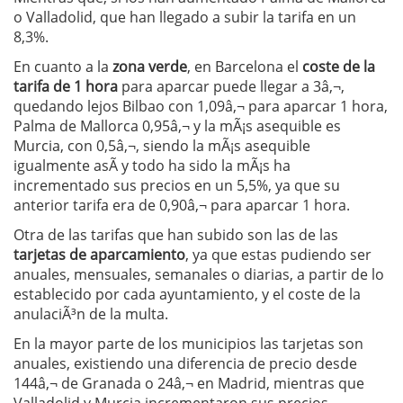
o Valladolid, que han llegado a subir la tarifa en un
8,3%.
En cuanto a la
zona verde
, en Barcelona el
coste de la
tarifa de 1 hora
para aparcar puede llegar a 3â‚¬,
quedando lejos Bilbao con 1,09â‚¬ para aparcar 1 hora,
Palma de Mallorca 0,95â‚¬ y la mÃ¡s asequible es
Murcia, con 0,5â‚¬, siendo la mÃ¡s asequible
igualmente asÃ­ y todo ha sido la mÃ¡s ha
incrementado sus precios en un 5,5%, ya que su
anterior tarifa era de 0,90â‚¬ para aparcar 1 hora.
Otra de las tarifas que han subido son las de las
tarjetas de aparcamiento
, ya que estas pudiendo ser
anuales, mensuales, semanales o diarias, a partir de lo
establecido por cada ayuntamiento, y el coste de la
anulaciÃ³n de la multa.
En la mayor parte de los municipios las tarjetas son
anuales, existiendo una diferencia de precio desde
144â‚¬ de Granada o 24â‚¬ en Madrid, mientras que