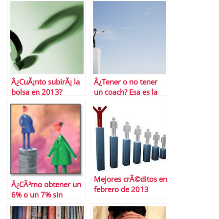
PÃºblico de
espaÃ±oles
Pensiones
Â¿CuÃ¡nto subirÃ¡ la
Â¿Tener o no tener
bolsa en 2013?
un coach? Esa es la
cuestiÃ³n
Mejores crÃ©ditos en
Â¿CÃ³mo obtener un
febrero de 2013
6% o un 7% sin
riesgo?