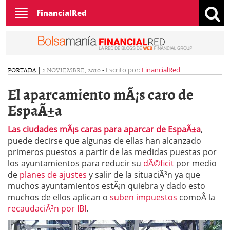
Toggle
FinancialRed
navigation
PORTADA
|
2 NOVIEMBRE, 2010
-
Escrito por:
FinancialRed
El aparcamiento mÃ¡s caro de
EspaÃ±a
Las ciudades mÃ¡s caras para aparcar de EspaÃ±a
,
puede decirse que algunas de ellas han alcanzado
primeros puestos a partir de las medidas puestas por
los ayuntamientos para reducir su
dÃ©ficit
por medio
de
planes de ajustes
y salir de la situaciÃ³n ya que
muchos ayuntamientos estÃ¡n quiebra y dado esto
muchos de ellos aplican o
suben impuestos
comoÂ la
recaudaciÃ³n por IBI
.