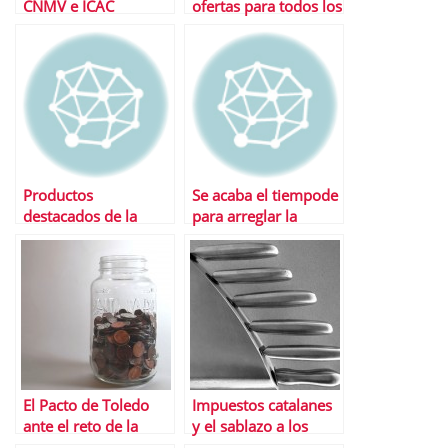
CNMV e ICAC
ofertas para todos los
imputados por el
gutos
caso â€œLa Sedaâ€
Productos
Se acaba el tiempode
destacados de la
para arreglar la
semana
declaraciÃ³n de la
renta 2010
El Pacto de Toledo
Impuestos catalanes
ante el reto de la
y el sablazo a los
reforma del Sistema
Presupuestos