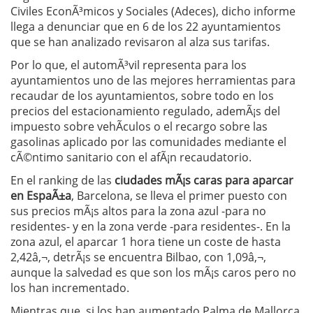
Civiles EconÃ³micos y Sociales (Adeces), dicho informe
llega a denunciar que en 6 de los 22 ayuntamientos
que se han analizado revisaron al alza sus tarifas.
Por lo que, el automÃ³vil representa para los
ayuntamientos uno de las mejores herramientas para
recaudar de los ayuntamientos, sobre todo en los
precios del estacionamiento regulado, ademÃ¡s del
impuesto sobre vehÃ­culos o el recargo sobre las
gasolinas aplicado por las comunidades mediante el
cÃ©ntimo sanitario con el afÃ¡n recaudatorio.
En el ranking de las
ciudades mÃ¡s caras para aparcar
en EspaÃ±a
, Barcelona, se lleva el primer puesto con
sus precios mÃ¡s altos para la zona azul -para no
residentes- y en la zona verde -para residentes-. En la
zona azul, el aparcar 1 hora tiene un coste de hasta
2,42â‚¬, detrÃ¡s se encuentra Bilbao, con 1,09â‚¬,
aunque la salvedad es que son los mÃ¡s caros pero no
los han incrementado.
Mientras que, si los han aumentado Palma de Mallorca