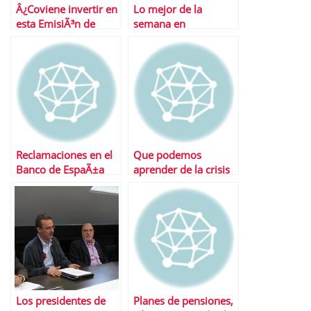
Â¿Coviene invertir en
Lo mejor de la
esta EmisiÃ³n de
semana en
Obligaciones Simples
Financialred
Zinkia?
Reclamaciones en el
Que podemos
Banco de EspaÃ±a
aprender de la crisis
de 1993
Los presidentes de
Planes de pensiones,