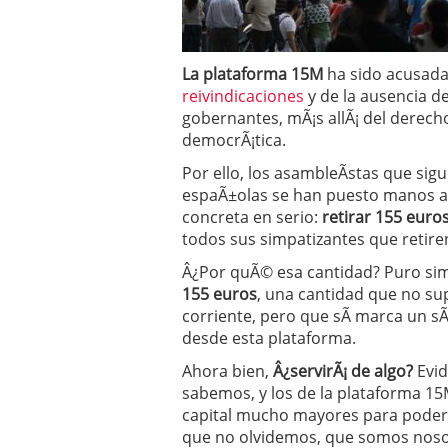
Operar
29/06/2026
Crear empresa online vs
29/05/2026
La plataforma 15M
ha sido acusada 
CÃ³mo afrontar una baj
26/05/2026
reivindicaciones
y de la ausencia d
gobernantes, mÃ¡s allÃ¡ del derech
democrÃ¡tica.
Por ello, los asambleÃ­stas que sig
espaÃ±olas se han puesto manos a 
concreta en serio:
retirar 155 euro
todos sus simpatizantes que retire
Â¿Por quÃ© esa cantidad? Puro simb
155 euros
, una cantidad que no su
corriente, pero que sÃ­ marca un sÃ
desde esta plataforma.
Ahora bien,
Â¿servirÃ¡ de algo?
Evid
sabemos, y los de la plataforma 15
capital mucho mayores para poder 
que no olvidemos, que somos nosotr