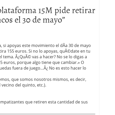
plataforma 15M pide retirar
ncos el 30 de mayo
”
la, si apoyas este movimiento el dÃ­a 30 de mayo
tira 155 euros. Si no lo apoyas, quÃ©date en tu
del tema. Â¿QuÃ© vas a hacer? No se lo digas a
55 euros, porque algo tiene que cambiar.» O
 quedas fuera de juego…Â¿ No es esto hacer lo
emos, que somos nosotros mismos, es decir,
 vecino del quinto, etc.).
simpatizantes que retiren esta cantidad de sus