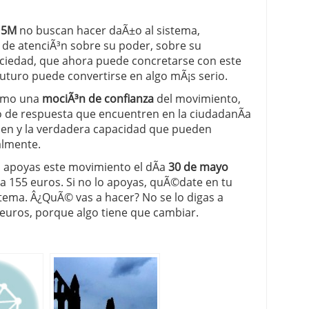
15M
no buscan hacer daÃ±o al sistema,
de atenciÃ³n sobre su poder, sobre su
ociedad, que ahora puede concretarse con este
futuro puede convertirse en algo mÃ¡s serio.
omo una
mociÃ³n de confianza
del movimiento,
o de respuesta que encuentren en la ciudadanÃ­a
enen y la verdadera capacidad que pueden
almente.
 si apoyas este movimiento el dÃ­a
30 de mayo
ra 155 euros. Si no lo apoyas, quÃ©date en tu
l tema. Â¿QuÃ© vas a hacer? No se lo digas a
 euros, porque algo tiene que cambiar.