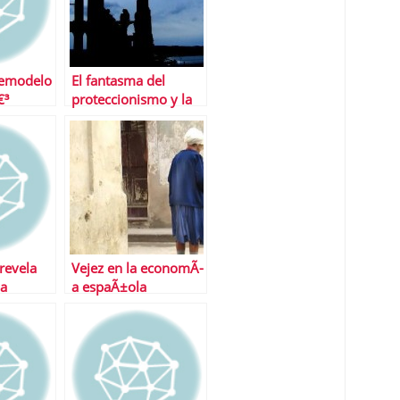
œmodelo
El fantasma del
€³
proteccionismo y la
guerra de divisas
revela
Vejez en la economÃ­
pa
a espaÃ±ola