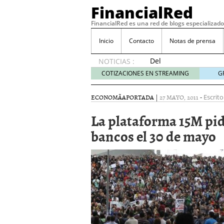
FinancialRed
FinancialRed es una red de blogs especializado
Inicio
Contacto
Notas de prensa
Del
NOTICIAS :
depósito
COTIZACIONES EN STREAMING
G
a la
diversificación:
ECONOMÃ­A
PORTADA
|
27 MAYO, 2011
-
Escrito
cómo
está
La plataforma 15M pide
cambiando
bancos el 30 de mayo
la
gestión
del
ahorro
en
España
05/08/2026
Seguros de convenio en
descubren cuando ya e
ReseÃ±a de SIFX: Lo Qu