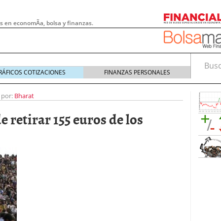
s en economÃ­a, bolsa y finanzas.
Busca
RÁFICOS COTIZACIONES
FINANZAS PERSONALES
 por:
Bharat
 retirar 155 euros de los
 pymes: la obligación que muchas empresas
s demasiado tarde
20/07/2026
e Deben Saber los Traders Mexicanos Antes de