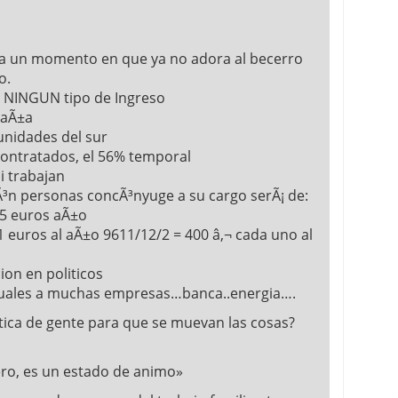
 a un momento en que ya no adora al becerro
o.
en NINGUN tipo de Ingreso
paÃ±a
nidades del sur
contratados, el 56% temporal
i trabajan
Ã³n personas concÃ³nyuge a su cargo serÃ¡ de:
5 euros aÃ±o
euros al aÃ±o 9611/12/2 = 400 â‚¬ cada uno al
on en politicos
nuales a muchas empresas…banca..energia….
itica de gente para que se muevan las cosas?
ero, es un estado de animo»