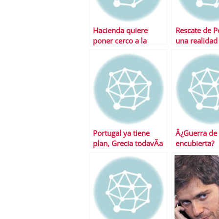
Hacienda quiere
Rescate de P
poner cerco a la
una realidad
economÃ­a
sumergida
Portugal ya tiene
Â¿Guerra de 
plan, Grecia todavÃ­a
encubierta?
deberÃ¡ esperar