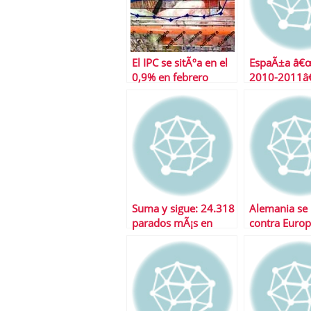
El IPC se sitÃºa en el
EspaÃ±a â€
0,9% en febrero
2010-2011â
Suma y sigue: 24.318
Alemania se 
parados mÃ¡s en
contra Euro
noviembre