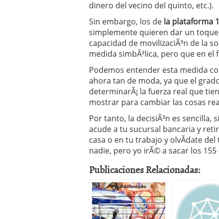
dinero del vecino del quinto, etc.).
Sin embargo, los de
la plataforma 
simplemente quieren dar un toque 
capacidad de movilizaciÃ³n de la s
medida simbÃ³lica, pero que en el 
Podemos entender esta medida c
ahora tan de moda, ya que el grad
determinarÃ¡ la fuerza real que ti
mostrar para cambiar las cosas re
Por tanto, la decisiÃ³n es sencilla,
acude a tu sucursal bancaria y reti
casa o en tu trabajo y olvÃ­date de
nadie, pero yo irÃ© a sacar los 155
Publicaciones Relacionadas: