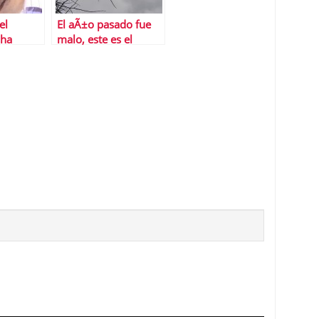
el
El aÃ±o pasado fue
 ha
malo, este es el
sueÃ±o a
remate, el siguiente
el gran remate