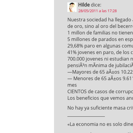
Hilde
dice:
28/05/2011 a las 17:28
Nuestra sociedad ha llegado
de oro, sino al oro del becerr
1 millon de familias no tien
5 millones de parados en es
29,68% paro en algunas comu
41% jovenes en paro, de los 
700.000 jovenes ni estudian n
pensiÃ³n mÃ­nima de jubilaci
—Mayores de 65 aÃ±os 10.22
— Menores de 65 aÃ±os 9.611 
mes
CIENTOS de casos de corrupci
Los beneficios que vemos a
No hay ya suficiente masa cr
__________________
«La economia no es solo din