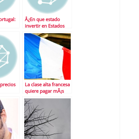
ortugal:
Â¿En que estado
invertir en Estados
Unidos?
precios
La clase alta francesa
quiere pagar mÃ¡s
impuestos