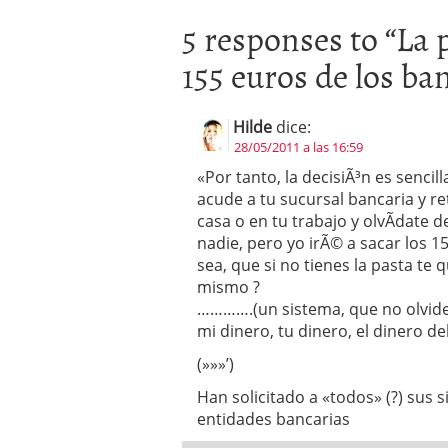
5 responses to “
La 
155 euros de los ba
Hilde
dice:
28/05/2011 a las 16:59
«Por tanto, la decisiÃ³n es sencil
acude a tu sucursal bancaria y re
casa o en tu trabajo y olvÃ­date 
nadie, pero yo irÃ© a sacar los 1
sea, que si no tienes la pasta te
mismo ?
………….(un sistema, que no olvid
mi dinero, tu dinero, el dinero del
(»»»’)
Han solicitado a «todos» (?) sus 
entidades bancarias