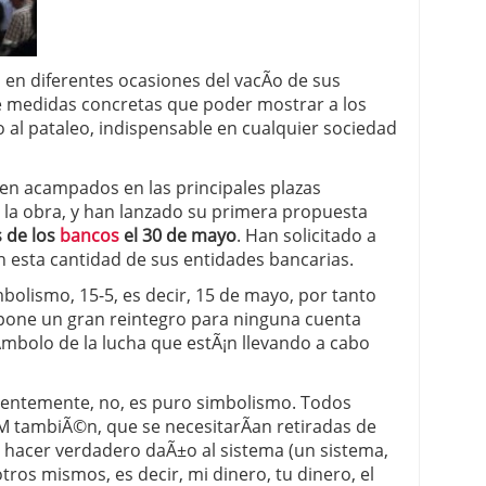
 proceso tradicional: ventajas reales para pymes
en diferentes ocasiones del vacÃ­o de sus
a mÃ©dica cuando trabajas por cuenta propia
e medidas concretas que poder mostrar a los
o al pataleo, indispensable en cualquier sociedad
uen acampados en las principales plazas
la obra, y han lanzado su primera propuesta
s de los
bancos
el 30 de mayo
. Han solicitado a
n esta cantidad de sus entidades bancarias.
olismo, 15-5, es decir, 15 de mayo, por tanto
pone un gran reintegro para ninguna cuenta
­mbolo de la lucha que estÃ¡n llevando a cabo
entemente, no, es puro simbolismo. Todos
M tambiÃ©n, que se necesitarÃ­an retiradas de
hacer verdadero daÃ±o al sistema (un sistema,
os mismos, es decir, mi dinero, tu dinero, el