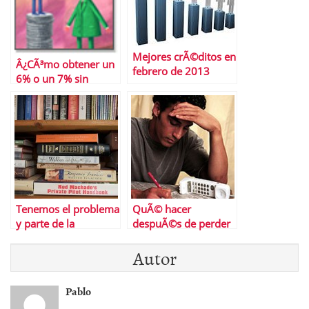
Mejores crÃ©ditos en
Â¿CÃ³mo obtener un
febrero de 2013
6% o un 7% sin
riesgo?
Tenemos el problema
QuÃ© hacer
y parte de la
despuÃ©s de perder
soluciÃ³n delante y
el trabajo
Autor
seguimos sin verlo
Pablo