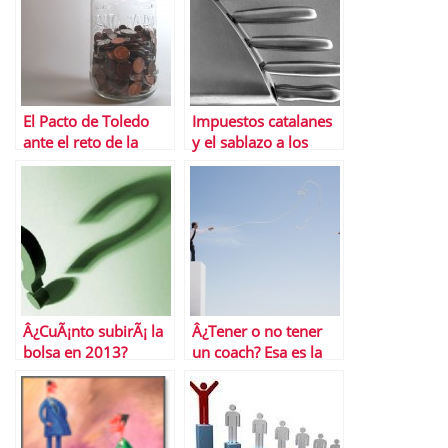
El Pacto de Toledo
Impuestos catalanes
ante el reto de la
y el sablazo a los
reforma del Sistema
Presupuestos
PÃºblico de
espaÃ±oles
Pensiones
Â¿CuÃ¡nto subirÃ¡ la
Â¿Tener o no tener
bolsa en 2013?
un coach? Esa es la
cuestiÃ³n