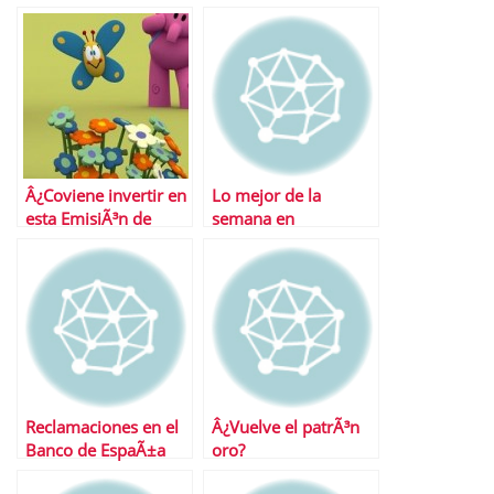
Â¿Coviene invertir en
Lo mejor de la
esta EmisiÃ³n de
semana en
Obligaciones Simples
Financialred
Zinkia?
Reclamaciones en el
Â¿Vuelve el patrÃ³n
Banco de EspaÃ±a
oro?