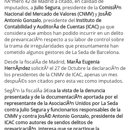
nÃºmero 42 de Madrid a citado, en calidad de
imputados, a
Julio Segura
, presidente de la
ComisiÃ³n
Nacional del Mercado de Valores (CNMV)
y
JosÃ©
Antonio Gonzalo
, presidente del
Instituto de
Contabilidad y AuditorÃ­a de Cuentas (ICAC)
ya que
considera que ambos han podido incurrir en un delito
de prevaricaciÃ³n respecto a su labor de control sobre
la trama de irregularidades que presuntamente han
cometido algunos gestores de La Seda de Barcelona.
Desde la fiscalÃ­a de Madrid,
MarÃ­a Eugenia
HernÃ¡ndez
solicitÃ³ el 27 de Octubre la declaraciÃ³n de
los presidentes de la CNMV de ICAC, apenas un mes
despuÃ©s son citados pero esta vez como imputados.
SegÃºn la fiscalÃ­a â€œ
a la vista de la denuncia
presentada y de la documentaciÃ³n aportada por el
representante de la AsociaciÃ³n Unidos por La Seda
contra Julio Segura y funcionarios responsables de la
CNMV y contra JosÃ© Antonio Gonzalo, presidente del
ICAC como autores de sendos delitos de
prevaricaciÃ³n, interesa que se practique la