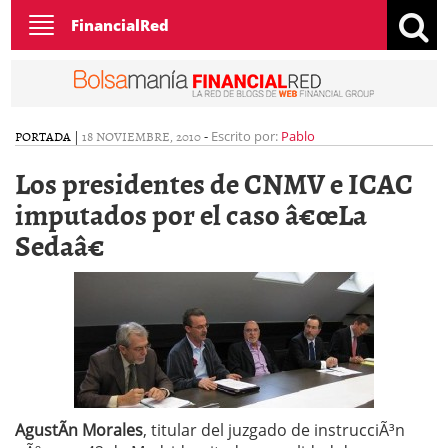
Toggle
FinancialRed
navigation
PORTADA
|
18 NOVIEMBRE, 2010
-
Escrito por:
Pablo
Los presidentes de CNMV e ICAC
imputados por el caso â€œLa
Sedaâ€
AgustÃ­n Morales
, titular del juzgado de instrucciÃ³n