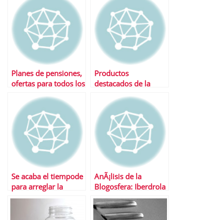
Planes de pensiones,
Productos
ofertas para todos los
destacados de la
gutos
semana
Se acaba el tiempode
AnÃ¡lisis de la
para arreglar la
Blogosfera: Iberdrola
declaraciÃ³n de la
y Gas Natural
renta 2010