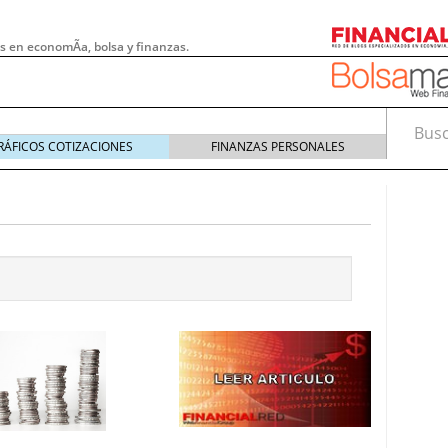
s en economÃ­a, bolsa y finanzas.
Busca
RÁFICOS COTIZACIONES
FINANZAS PERSONALES
 pymes: la obligación que muchas empresas
s demasiado tarde
20/07/2026
e Deben Saber los Traders Mexicanos Antes de