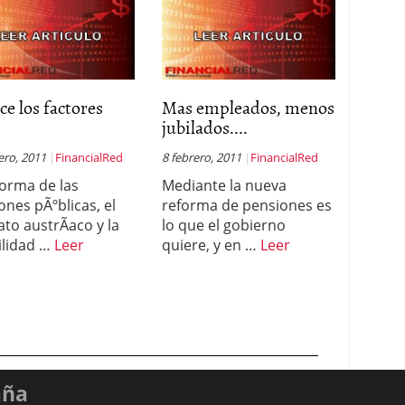
e los factores
Mas empleados, menos
.
jubilados....
ero, 2011
FinancialRed
8 febrero, 2011
FinancialRed
forma de las
Mediante la nueva
ones pÃºblicas, el
reforma de pensiones es
ato austrÃ­aco y la
lo que el gobierno
ilidad …
Leer
quiere, y en …
Leer
aña