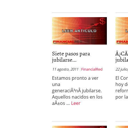
Siete pasos para
Â¿CÃ
jubilarse...
jubil
11 agosto, 2011
FinancialRed
22 julio
Estamos pronto a ver
El Co
una
hoy d
generaciÃ³nÂ jubilarse.
refor
Aquellos nacidos en los
por l
aÃ±os …
Leer