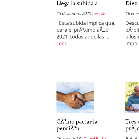
Llega la subida a...
Diez 
Operar
29/06/2026
Crear empresa online vs
15 diciembre, 2020
nvindi
16 ener
29/05/2026
Esta subida implica que,
Descu
CÃ³mo afrontar una baj
26/05/2026
para el prÃ³ximo aÃ±o
pÃºbl
2021, todas aquellas …
o los
Leer
impo
CÃ³mo pactar la
Tres
pensiÃ³n...
prÃ¡c
16 abril, 2013
Daniel Ratto
9 abril,