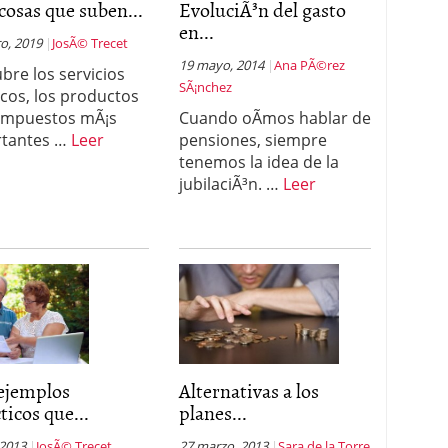
cosas que suben...
EvoluciÃ³n del gasto
en...
 proceso tradicional: ventajas reales para pymes
o, 2019
JosÃ© Trecet
19 mayo, 2014
Ana PÃ©rez
bre los servicios
a mÃ©dica cuando trabajas por cuenta propia
SÃ¡nchez
icos, los productos
 impuestos mÃ¡s
Cuando oÃ­mos hablar de
rtantes …
Leer
pensiones, siempre
tenemos la idea de la
jubilaciÃ³n. …
Leer
 ejemplos
Alternativas a los
ticos que...
planes...
 2013
JosÃ© Trecet
27 marzo, 2013
Sara de la Torre