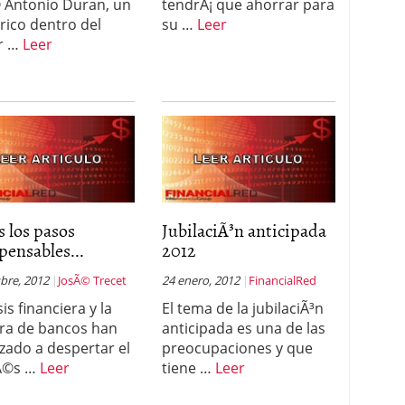
 Antonio Duran, un
tendrÃ¡ que ahorrar para
³rico dentro del
su …
Leer
r …
Leer
 los pasos
JubilaciÃ³n anticipada
pensables...
2012
bre, 2012
JosÃ© Trecet
24 enero, 2012
FinancialRed
sis financiera y la
El tema de la jubilaciÃ³n
ra de bancos han
anticipada es una de las
ado a despertar el
preocupaciones y que
rÃ©s …
Leer
tiene …
Leer