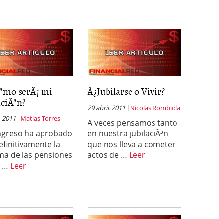
³mo serÃ¡ mi
Â¿Jubilarse o Vivir?
aciÃ³n?
29 abril, 2011
Nicolas Rombiola
, 2011
Matias Torres
A veces pensamos tanto
ngreso ha aprobado
en nuestra jubilaciÃ³n
efinitivamente la
que nos lleva a cometer
ma de las pensiones
actos de …
Leer
a …
Leer