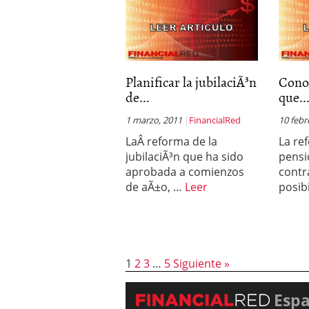
Planificar la jubilaciÃ³n
Conoc
de...
que..
1 marzo, 2011
FinancialRed
10 febr
LaÂ reforma de la
La re
jubilaciÃ³n que ha sido
pensi
aprobada a comienzos
contr
de aÃ±o, …
Leer
posib
1
2
3
…
5
Siguiente »
Esp