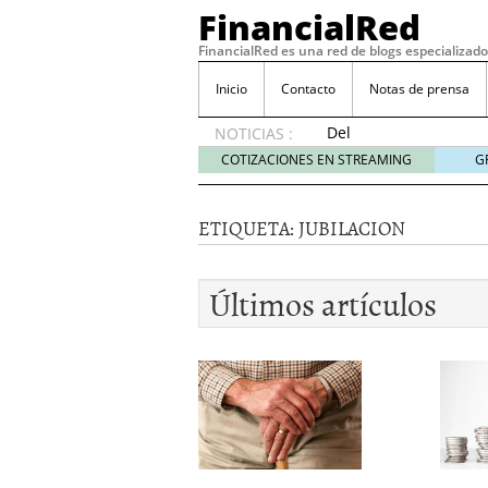
FinancialRed
FinancialRed es una red de blogs especializado
Inicio
Contacto
Notas de prensa
Del
NOTICIAS :
depósito
COTIZACIONES EN STREAMING
G
a la
diversificación:
cómo
ETIQUETA:
JUBILACION
está
cambiando
la
Últimos artículos
gestión
del
ahorro
en
España
05/08/2026
Seguros de convenio en
descubren cuando ya e
ReseÃ±a de SIFX: Lo Qu