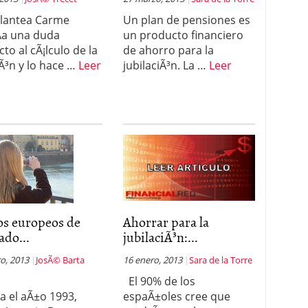
lantea Carme
Un plan de pensiones es
­a una duda
un producto financiero
to al cÃ¡lculo de la
de ahorro para la
Ã³n y lo hace …
Leer
jubilaciÃ³n. La …
Leer
os europeos de
Ahorrar para la
do...
jubilaciÃ³n:...
o, 2013
JosÃ© Barta
16 enero, 2013
Sara de la Torre
El 90% de los
­a el aÃ±o 1993,
espaÃ±oles cree que