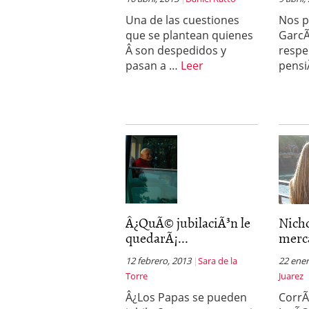
Una de las cuestiones
Nos p
que se plantean quienes
GarcÃ
Â son despedidos y
respec
pasan a …
Leer
pensi
Â¿QuÃ© jubilaciÃ³n le
Nich
quedarÃ¡...
merca
12 febrero, 2013
Sara de la
22 ener
Torre
Juarez
Â¿Los Papas se pueden
CorrÃ