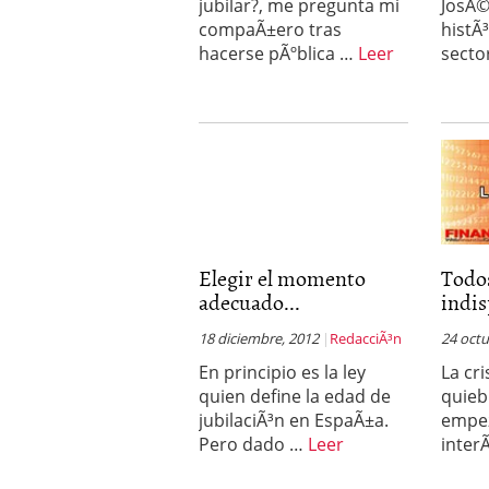
jubilar?, me pregunta mi
JosÃ©
compaÃ±ero tras
histÃ
hacerse pÃºblica …
Leer
secto
Elegir el momento
Todos
adecuado...
indis
18 diciembre, 2012
RedacciÃ³n
24 octu
En principio es la ley
La cri
quien define la edad de
quieb
jubilaciÃ³n en EspaÃ±a.
empez
Pero dado …
Leer
inte