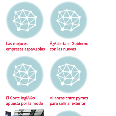
Las mejores
Â¿Acierta el Gobierno
empresas espaÃ±olas
con las nuevas
segÃºn Fortune
medidas anticrisis?
El Corte InglÃ©s
Alianzas entre pymes
apuesta por la moda
para salir al exterior
online