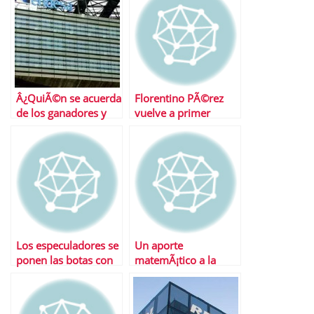
Â¿QuiÃ©n se acuerda
Florentino PÃ©rez
de los ganadores y
vuelve a primer
los perdedores de la
plano con una
OPA de Endesa?
operaciÃ³n de
marketing financiero
Los especuladores se
Un aporte
ponen las botas con
matemÃ¡tico a la
ACS tras la OPA
fijaciÃ³n de precios
sobre Hochtief