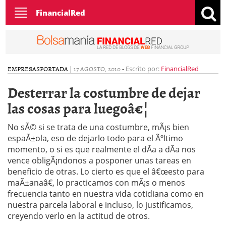
Toggle
FinancialRed
navigation
EMPRESAS
PORTADA
|
17 AGOSTO, 2010
-
Escrito por:
FinancialRed
Desterrar la costumbre de dejar
las cosas para luegoâ€¦
No sÃ© si se trata de una costumbre, mÃ¡s bien
espaÃ±ola, eso de dejarlo todo para el Ãºltimo
momento, o si es que realmente el dÃ­a a dÃ­a nos
vence obligÃ¡ndonos a posponer unas tareas en
beneficio de otras. Lo cierto es que el â€œesto para
maÃ±anaâ€, lo practicamos con mÃ¡s o menos
frecuencia tanto en nuestra vida cotidiana como en
nuestra parcela laboral e incluso, lo justificamos,
creyendo verlo en la actitud de otros.