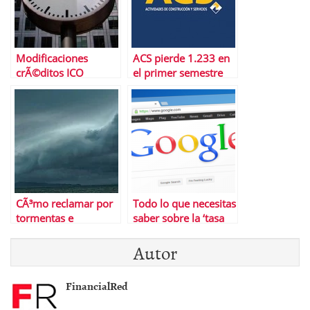
Modificaciones
ACS pierde 1.233 en
crÃ©ditos ICO
el primer semestre
liquidez junio 2012 |
de este aÃ±o
El ICO esta igual de
nervioso que el
mercado
CÃ³mo reclamar por
Todo lo que necesitas
tormentas e
saber sobre la ‘tasa
inundaciones
Google’
Autor
FinancialRed