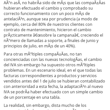
AÃºn asÃ­, no habrÃ­a sido de mÃ¡s que las compaÃ±Ã­as
hubieran efectuado el cambio y comprobado su
correcto funcionamiento con un poco mÃ¡s de
antelaciÃ³n, aunque sea por prudencia (a modo de
ejemplo, cerca del 80% de nuestros clientes con
contrato de mantenimiento, hicieron el cambio
prÃ¡cticamente â€œsobre la campanaâ€, creciendo el
nÃºmero de llamadas a soporte, a finales de junio y
principios de julio, en mÃ¡s de un 40%).
Para otras mÃºltiples compaÃ±Ã­as, no tan
concienciadas con las nuevas tecnologÃ­as, el cambio
del IVA sin embargo ha supuesto otros mÃºltiples
problemas. En un escenario ideal, en el que todas las
facturas correspondientes a productos y servicios
vendidos antes del 1 de julio se hubieran contabilizado
con anterioridad a esta fecha, la adaptaciÃ³n al nuevo
IVA se podrÃ­a haber efectuado con un simple cambio
de un porcentaje en una tabla.
La realidad, sin embargo, dista mucho de los