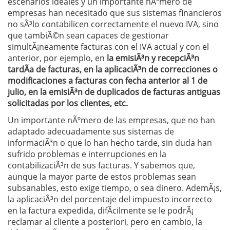
escenarios ideales y un importante nÃºmero de
empresas han necesitado que sus sistemas financieros
no sÃ³lo contabilicen correctamente el nuevo IVA, sino
que tambiÃ©n sean capaces de gestionar
simultÃ¡neamente facturas con el IVA actual y con el
anterior, por ejemplo, en
la emisiÃ³n y recepciÃ³n
tardÃ­a de facturas, en la aplicaciÃ³n de correcciones o
modificaciones a facturas con fecha anterior al 1 de
julio, en la emisiÃ³n de duplicados de facturas antiguas
solicitadas por los clientes, etc.
Un importante nÃºmero de las empresas, que no han
adaptado adecuadamente sus sistemas de
informaciÃ³n o que lo han hecho tarde, sin duda han
sufrido problemas e interrupciones en la
contabilizaciÃ³n de sus facturas. Y sabemos que,
aunque la mayor parte de estos problemas sean
subsanables, esto exige tiempo, o sea dinero. AdemÃ¡s,
la aplicaciÃ³n del porcentaje del impuesto incorrecto
en la factura expedida, difÃ­cilmente se le podrÃ¡
reclamar al cliente a posteriori, pero en cambio, la