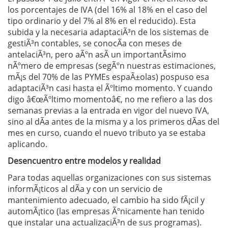
los porcentajes de IVA (del 16% al 18% en el caso del
tipo ordinario y del 7% al 8% en el reducido). Esta
subida y la necesaria adaptaciÃ³n de los sistemas de
gestiÃ³n contables, se conocÃ­a con meses de
antelaciÃ³n, pero aÃºn asÃ­ un importantÃ­simo
nÃºmero de empresas (segÃºn nuestras estimaciones,
mÃ¡s del 70% de las PYMEs espaÃ±olas) pospuso esa
adaptaciÃ³n casi hasta el Ãºltimo momento. Y cuando
digo â€œÃºltimo momentoâ€, no me refiero a las dos
semanas previas a la entrada en vigor del nuevo IVA,
sino al dÃ­a antes de la misma y a los primeros dÃ­as del
mes en curso, cuando el nuevo tributo ya se estaba
aplicando.
Desencuentro entre modelos y realidad
Para todas aquellas organizaciones con sus sistemas
informÃ¡ticos al dÃ­a y con un servicio de
mantenimiento adecuado, el cambio ha sido fÃ¡cil y
automÃ¡tico (las empresas Ãºnicamente han tenido
que instalar una actualizaciÃ³n de sus programas).