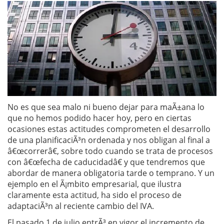
No es que sea malo ni bueno dejar para maÃ±ana lo
que no hemos podido hacer hoy, pero en ciertas
ocasiones estas actitudes comprometen el desarrollo
de una planificaciÃ³n ordenada y nos obligan al final a
â€œcorrerâ€, sobre todo cuando se trata de procesos
con â€œfecha de caducidadâ€ y que tendremos que
abordar de manera obligatoria tarde o temprano. Y un
ejemplo en el Ã¡mbito empresarial, que ilustra
claramente esta actitud, ha sido el proceso de
adaptaciÃ³n al reciente cambio del IVA.
El pasado 1 de julio entrÃ³ en vigor el incremento de