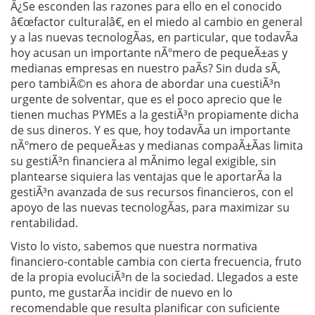
Â¿Se esconden las razones para ello en el conocido
â€œfactor culturalâ€, en el miedo al cambio en general
y a las nuevas tecnologÃ­as, en particular, que todavÃ­a
hoy acusan un importante nÃºmero de pequeÃ±as y
medianas empresas en nuestro paÃ­s? Sin duda sÃ­,
pero tambiÃ©n es ahora de abordar una cuestiÃ³n
urgente de solventar, que es el poco aprecio que le
tienen muchas PYMEs a la gestiÃ³n propiamente dicha
de sus dineros. Y es que, hoy todavÃ­a un importante
nÃºmero de pequeÃ±as y medianas compaÃ±Ã­as limita
su gestiÃ³n financiera al mÃ­nimo legal exigible, sin
plantearse siquiera las ventajas que le aportarÃ­a la
gestiÃ³n avanzada de sus recursos financieros, con el
apoyo de las nuevas tecnologÃ­as, para maximizar su
rentabilidad.
Visto lo visto, sabemos que nuestra normativa
financiero-contable cambia con cierta frecuencia, fruto
de la propia evoluciÃ³n de la sociedad. Llegados a este
punto, me gustarÃ­a incidir de nuevo en lo
recomendable que resulta planificar con suficiente