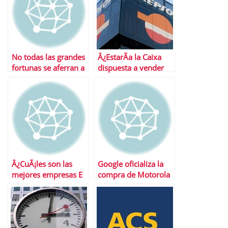
No todas las grandes
Â¿EstarÃ­a la Caixa
fortunas se aferran a
dispuesta a vender
sus sicavs
Repsol a Total?
Â¿CuÃ¡les son las
Google oficializa la
mejores empresas E
compra de Motorola
Movility