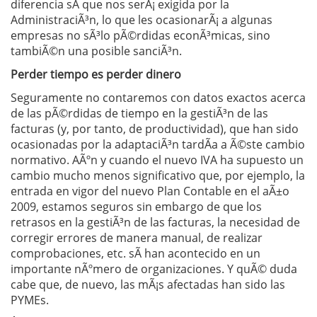
diferencia sÃ­ que nos serÃ¡ exigida por la
AdministraciÃ³n, lo que les ocasionarÃ¡ a algunas
empresas no sÃ³lo pÃ©rdidas econÃ³micas, sino
tambiÃ©n una posible sanciÃ³n.
Perder tiempo es perder dinero
Seguramente no contaremos con datos exactos acerca
de las pÃ©rdidas de tiempo en la gestiÃ³n de las
facturas (y, por tanto, de productividad), que han sido
ocasionadas por la adaptaciÃ³n tardÃ­a a Ã©ste cambio
normativo. AÃºn y cuando el nuevo IVA ha supuesto un
cambio mucho menos significativo que, por ejemplo, la
entrada en vigor del nuevo Plan Contable en el aÃ±o
2009, estamos seguros sin embargo de que los
retrasos en la gestiÃ³n de las facturas, la necesidad de
corregir errores de manera manual, de realizar
comprobaciones, etc. sÃ­ han acontecido en un
importante nÃºmero de organizaciones. Y quÃ© duda
cabe que, de nuevo, las mÃ¡s afectadas han sido las
PYMEs.