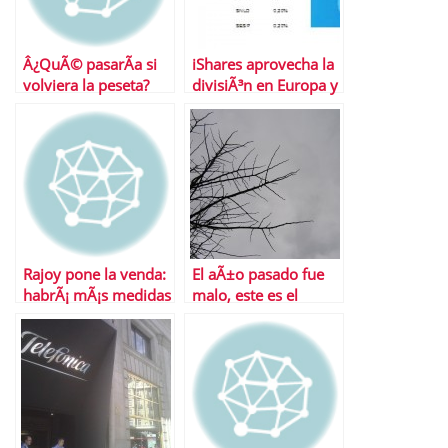
Â¿QuÃ© pasarÃ­a si
iShares aprovecha la
volviera la peseta?
divisiÃ³n en Europa y
lanza ETFS sobre
bonos soberanos
Rajoy pone la venda:
El aÃ±o pasado fue
habrÃ¡ mÃ¡s medidas
malo, este es el
de recortes
remate, el siguiente
el gran remate