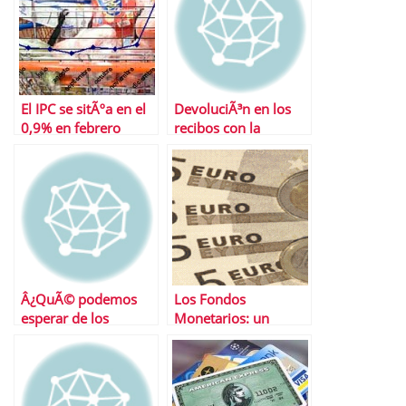
El IPC se sitÃºa en el
DevoluciÃ³n en los
0,9% en febrero
recibos con la
nÃ³mina
Â¿QuÃ© podemos
Los Fondos
esperar de los
Monetarios: un
mercados esta
negocio solo para la
semana?
gestora