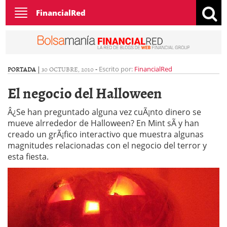
Toggle
FinancialRed
navigation
PORTADA
|
30 OCTUBRE, 2010
-
Escrito por:
FinancialRed
El negocio del Halloween
Â¿Se han preguntado alguna vez cuÃ¡nto dinero se
mueve alrrededor de Halloween? En Mint sÃ­ y han
creado un grÃ¡fico interactivo que muestra algunas
magnitudes relacionadas con el negocio del terror y
esta fiesta.