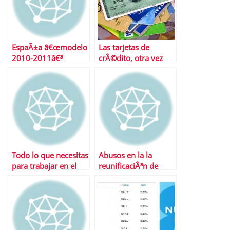
EspaÃ±a â€œmodelo
Las tarjetas de
2010-2011â€³
crÃ©dito, otra vez
mÃ¡s caras
Todo lo que necesitas
Abusos en la la
para trabajar en el
reunificaciÃ³n de
extranjero
deudas