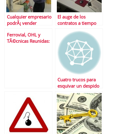
Cualquier empresario
El auge de los
podrÃ¡ vender
contratos a tiempo
medicamentos,
parcial
Ferrovial, OHL y
segÃºn la Ley de
TÃ©cnicas Reunidas:
Servicios
3 valores del Ibex 35
Profesionales
en el punto de mira
Cuatro trucos para
esquivar un despido
inminente