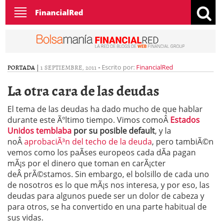
Toggle
FinancialRed
navigation
PORTADA
|
1 SEPTIEMBRE, 2011
-
Escrito por:
FinancialRed
La otra cara de las deudas
El tema de las deudas ha dado mucho de que hablar
durante este Ãºltimo tiempo. Vimos comoÂ
Estados
Unidos temblaba
por su posible default
, y la
noÂ
aprobaciÃ³n del techo de la deuda
, pero tambiÃ©n
vemos como los paÃ­ses europeos cada dÃ­a pagan
mÃ¡s por el dinero que toman en carÃ¡cter
deÂ prÃ©stamos. Sin embargo, el bolsillo de cada uno
de nosotros es lo que mÃ¡s nos interesa, y por eso, las
deudas para algunos puede ser un dolor de cabeza y
para otros, se ha convertido en una parte habitual de
sus vidas.