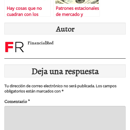
Hay cosas que no
Patrones estacionales
cuadran con los
de mercado y
nuevos mÃ¡ximos en
curiosidades de este
Autor
USA
2013
FinancialRed
Deja una respuesta
Tu dirección de correo electrónico no será publicada.
Los campos
obligatorios están marcados con
*
Comentario
*