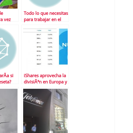
de
Todo lo que necesitas
ra vez
para trabajar en el
extranjero
rÃ­a si
iShares aprovecha la
eseta?
divisiÃ³n en Europa y
lanza ETFS sobre
bonos soberanos