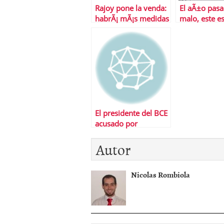
Rajoy pone la venda:
El aÃ±o pasa
habrÃ¡ mÃ¡s medidas
malo, este es
de recortes
remate, el si
el gran rema
El presidente del BCE
acusado por
pertenecer a un
Autor
lobby de banqueros
Nicolas Rombiola