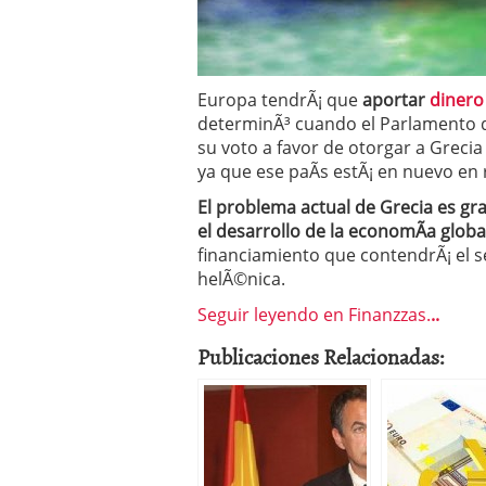
Operar
29/06/2026
Crear empresa online vs
29/05/2026
CÃ³mo afrontar una baj
Europa tendrÃ¡ que
aportar
dinero
26/05/2026
determinÃ³ cuando el Parlamento d
su voto a favor de otorgar a Greci
ya que ese paÃ­s estÃ¡ en nuevo en r
El problema actual de Grecia es gr
el desarrollo de la economÃ­a globa
financiamiento que contendrÃ¡ el 
helÃ©nica.
Seguir leyendo en Finanzzas.
..
Publicaciones Relacionadas: