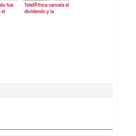
do fue
TelefÃ³nica cancela el
 el
dividendo y la
guiente
recompra de
te
acciones