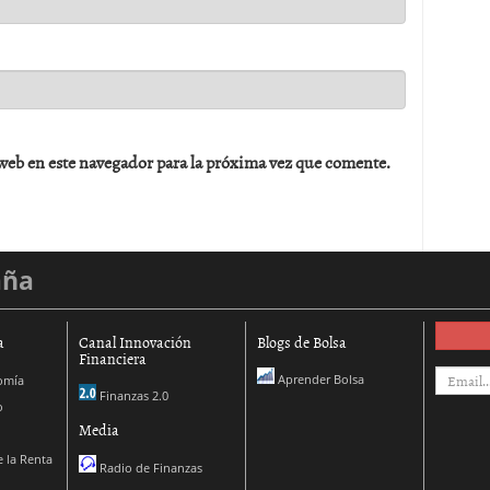
web en este navegador para la próxima vez que comente.
aña
a
Canal Innovación
Blogs de Bolsa
Financiera
Aprender Bolsa
omía
Finanzas 2.0
o
Media
 la Renta
Radio de Finanzas