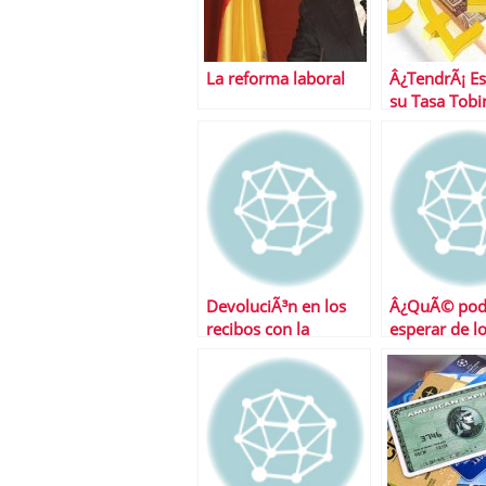
La reforma laboral
Â¿TendrÃ¡ E
su Tasa Tobi
DevoluciÃ³n en los
Â¿QuÃ© po
recibos con la
esperar de l
nÃ³mina
mercados es
semana?