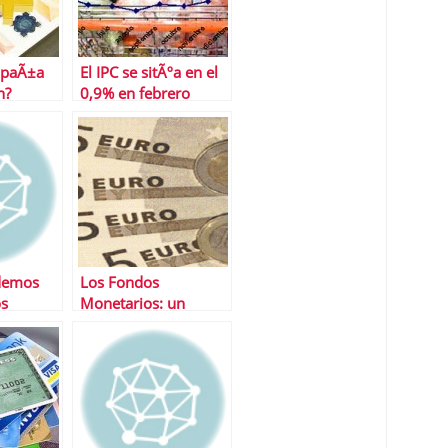
spaÃ±a
El IPC se sitÃºa en el
n?
0,9% en febrero
demos
Los Fondos
os
Monetarios: un
ta
negocio solo para la
gestora