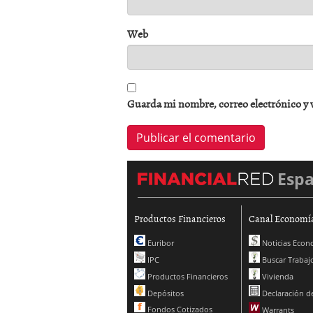
Web
Guarda mi nombre, correo electrónico y 
Esp
Productos Financieros
Canal Economí
Euribor
Noticias Econ
IPC
Buscar Trabaj
Productos Financieros
Vivienda
Depósitos
Declaración de
Fondos Cotizados
Warrants