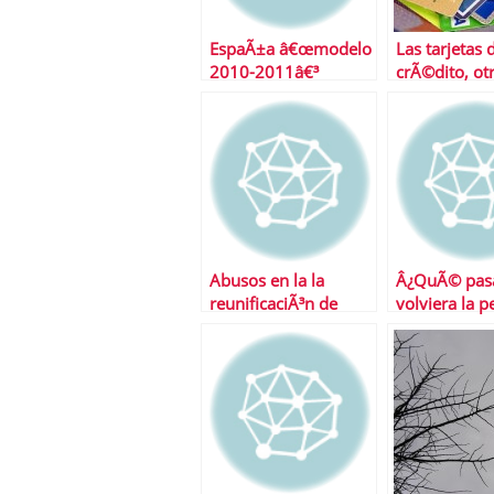
EspaÃ±a â€œmodelo
Las tarjetas 
2010-2011â€³
crÃ©dito, ot
mÃ¡s caras
Abusos en la la
Â¿QuÃ© pasa
reunificaciÃ³n de
volviera la p
deudas