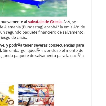
 proceso tradicional: ventajas reales para pymes
a mÃ©dica cuando trabajas por cuenta propia
nuevamente al
salvataje de Grecia
.
AsÃ­, se
e Alemania (Bundestag) aprobÃ³ la emisiÃ³n de
a un segundo paquete financiero de salvamento,
iesgo de crisis.
ave, y podrÃ­a tener severas consecuencias para
l.
Sin embargo, quedÃ³ inconcluso el monto de
segundo paquete de salvamento para la naciÃ³n