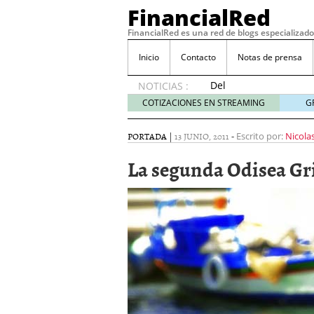
FinancialRed
FinancialRed es una red de blogs especializado
Inicio
Contacto
Notas de prensa
Del
NOTICIAS :
depósito
COTIZACIONES EN STREAMING
G
a la
diversificación:
PORTADA
|
13 JUNIO, 2011
-
Escrito por:
Nicola
cómo
está
La segunda Odisea Gr
cambiando
la
gestión
del
ahorro
en
España
05/08/2026
Seguros de convenio en
descubren cuando ya e
ReseÃ±a de SIFX: Lo Qu