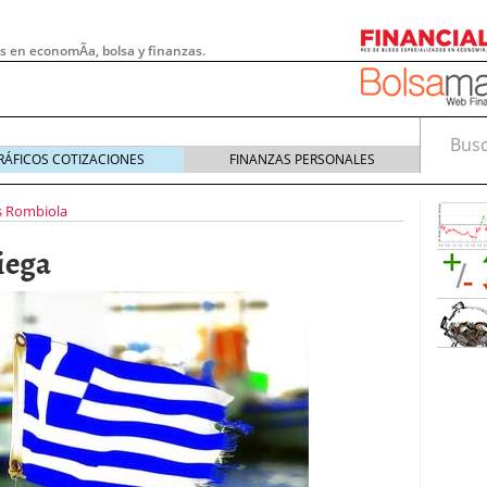
s en economÃ­a, bolsa y finanzas.
Busca
RÁFICOS COTIZACIONES
FINANZAS PERSONALES
s Rombiola
iega
 pymes: la obligación que muchas empresas
s demasiado tarde
20/07/2026
e Deben Saber los Traders Mexicanos Antes de