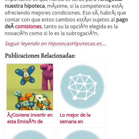
nuestra hipoteca
, mÃ¡xime, si la competencia estÃ¡
ofreciendo mejores condiciones. Eso sÃ­, habrÃ¡ que
contar con que estos cambios estÃ¡n sujetos al
pago
deÂ
comisiones
, tanto su la opciÃ³n elegida es la
novaciÃ³n como si lo es la subrogaciÃ³n.
Seguir leyendo en HipotecasHipotecas.es….
Publicaciones Relacionadas:
Â¿Coviene invertir en
Lo mejor de la
esta EmisiÃ³n de
semana en
Obligaciones Simples
Financialred
Zinkia?