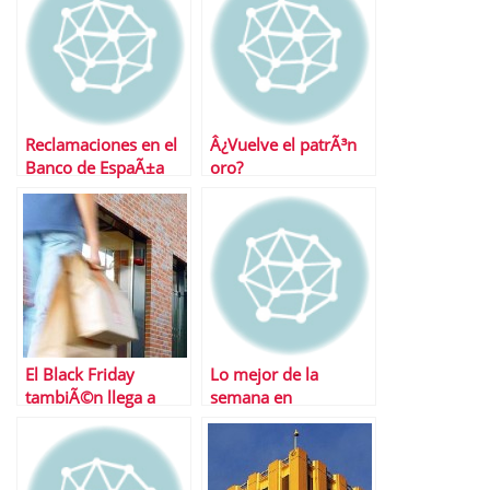
Reclamaciones en el
Â¿Vuelve el patrÃ³n
Banco de EspaÃ±a
oro?
El Black Friday
Lo mejor de la
tambiÃ©n llega a
semana en
EspaÃ±a
Financialred