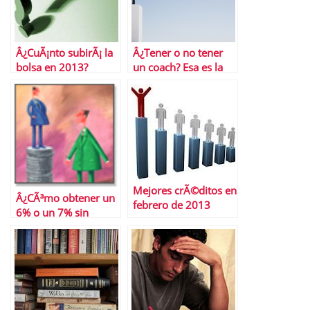
Â¿CuÃ¡nto subirÃ¡ la
Â¿Tener o no tener
bolsa en 2013?
un coach? Esa es la
cuestiÃ³n
Mejores crÃ©ditos en
Â¿CÃ³mo obtener un
febrero de 2013
6% o un 7% sin
riesgo?