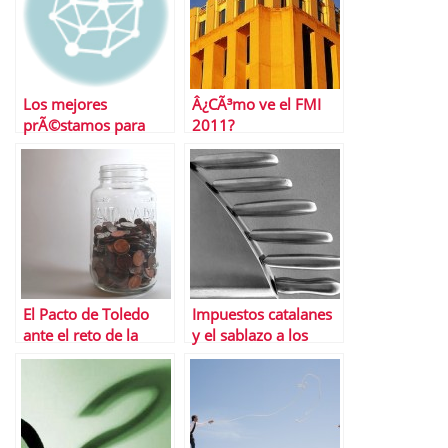
Los mejores
Â¿CÃ³mo ve el FMI
prÃ©stamos para
2011?
Navidad
El Pacto de Toledo
Impuestos catalanes
ante el reto de la
y el sablazo a los
reforma del Sistema
Presupuestos
PÃºblico de
espaÃ±oles
Pensiones