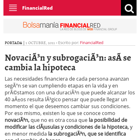
Toggle
FinancialRed
navigation
PORTADA
|
1 OCTUBRE, 2011
-
Escrito por:
FinancialRed
NovaciÃ³n y subrogaciÃ³n: asÃ­ se
cambia la hipoteca
Las necesidades financiera de cada persona avanzan
segÃºn se van cumpliendo etapas en la vida y en
prÃ©stamos con una duraciÃ³n que puede alcanzar los
40 aÃ±os resulta lÃ³gico pensar que puede llegar un
momento el que deseemos cambiar sus condiciones.
Por eso mismo, existen lo que se conoce como
novaciÃ³n,
que no es otra cosa que
la posibilidad de
modificar las clÃ¡usulas y condiciones de la hipoteca,
y
en menor medida
la subrogaciÃ³n, que se identifica