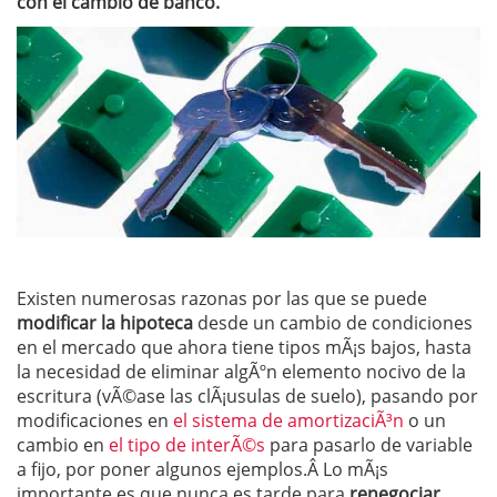
con el cambio de banco.
Existen numerosas razonas por las que se puede
modificar la hipoteca
desde un cambio de condiciones
en el mercado que ahora tiene tipos mÃ¡s bajos, hasta
la necesidad de eliminar algÃºn elemento nocivo de la
escritura (vÃ©ase las clÃ¡usulas de suelo), pasando por
modificaciones en
el sistema de amortizaciÃ³n
o un
cambio en
el tipo de interÃ©s
para pasarlo de variable
a fijo, por poner algunos ejemplos.Â Lo mÃ¡s
importante es que nunca es tarde para
renegociar