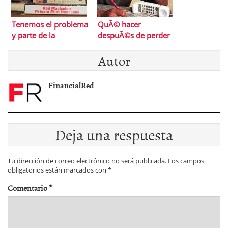
Tenemos el problema
QuÃ© hacer
y parte de la
despuÃ©s de perder
soluciÃ³n delante y
el trabajo
Autor
seguimos sin verlo
FinancialRed
Deja una respuesta
Tu dirección de correo electrónico no será publicada.
Los campos
obligatorios están marcados con
*
Comentario
*