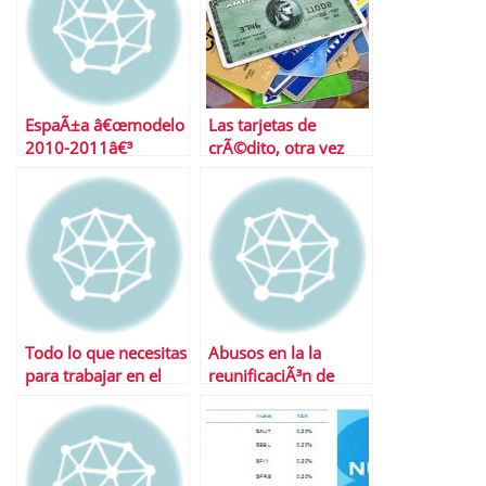
EspaÃ±a â€œmodelo
Las tarjetas de
2010-2011â€³
crÃ©dito, otra vez
mÃ¡s caras
Todo lo que necesitas
Abusos en la la
para trabajar en el
reunificaciÃ³n de
extranjero
deudas