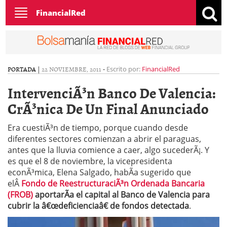
Toggle
FinancialRed
navigation
PORTADA
|
22 NOVIEMBRE, 2011
-
Escrito por:
FinancialRed
IntervenciÃ³n Banco De Valencia:
CrÃ³nica De Un Final Anunciado
Era cuestiÃ³n de tiempo, porque cuando desde
diferentes sectores comienzan a abrir el paraguas,
antes que la lluvia comience a caer, algo sucederÃ¡. Y
es que el 8 de noviembre, la vicepresidenta
econÃ³mica, Elena Salgado, habÃ­a sugerido que
elÂ
Fondo de ReestructuraciÃ³n Ordenada Bancaria
(FROB)
aportarÃ­a el capital al Banco de Valencia
para
cubrir la â€œdeficienciaâ€ de fondos detectada
.