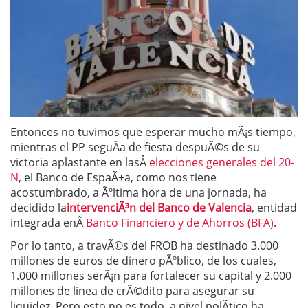
Entonces no tuvimos que esperar mucho mÃ¡s tiempo,
mientras el PP seguÃ­a de fiesta despuÃ©s de su
victoria aplastante en lasÂ
elecciones generales del 20-
N
, el Banco de EspaÃ±a, como nos tiene
acostumbrado, a Ãºltima hora de una jornada, ha
decidido la
intervenciÃ³n del Banco de Valencia
, entidad
integrada enÂ
Banco Financiero y de Ahorros (BFA)
.
Por lo tanto, a travÃ©s del FROB ha destinado 3.000
millones de euros de dinero pÃºblico, de los cuales,
1.000 millones serÃ¡n para fortalecer su capital y 2.000
millones de linea de crÃ©dito para asegurar su
liquidez. Pero esto no es todo, a nivel polÃ­tico ha