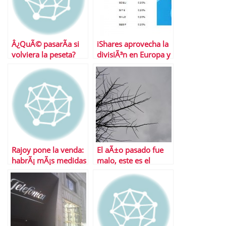
Â¿QuÃ© pasarÃ­a si
iShares aprovecha la
volviera la peseta?
divisiÃ³n en Europa y
lanza ETFS sobre
bonos soberanos
Rajoy pone la venda:
El aÃ±o pasado fue
habrÃ¡ mÃ¡s medidas
malo, este es el
de recortes
remate, el siguiente
el gran remate