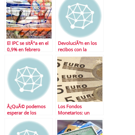
El IPC se sitÃºa en el
DevoluciÃ³n en los
0,9% en febrero
recibos con la
nÃ³mina
Â¿QuÃ© podemos
Los Fondos
esperar de los
Monetarios: un
mercados esta
negocio solo para la
semana?
gestora