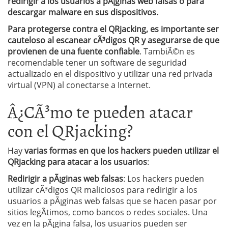
redirigir a los usuarios a pÃ¡ginas web falsas o para
descargar malware en sus dispositivos.
Para protegerse contra el QRjacking, es importante ser
cauteloso al escanear cÃ³digos QR y asegurarse de que
provienen de una fuente confiable
. TambiÃ©n es
recomendable tener un software de seguridad
actualizado en el dispositivo y utilizar una red privada
virtual (VPN) al conectarse a Internet.
Â¿CÃ³mo te pueden atacar
con el QRjacking?
Hay
varias formas en que los hackers pueden utilizar el
QRjacking para atacar a los usuarios
:
Redirigir a pÃ¡ginas web falsas
: Los hackers pueden
utilizar cÃ³digos QR maliciosos para redirigir a los
usuarios a pÃ¡ginas web falsas que se hacen pasar por
sitios legÃ­timos, como bancos o redes sociales. Una
vez en la pÃ¡gina falsa, los usuarios pueden ser