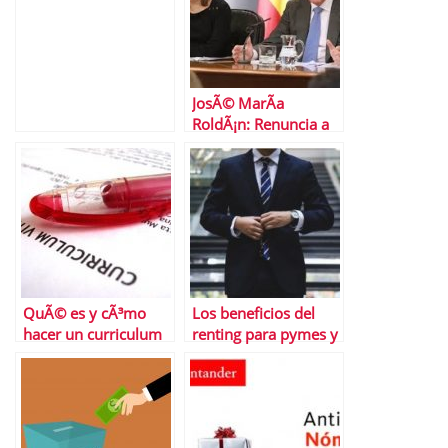
JosÃ© MarÃ­a
RoldÃ¡n: Renuncia a
la presidencia de AEB
QuÃ© es y cÃ³mo
Los beneficios del
hacer un curriculum
renting para pymes y
temÃ¡tico
grandes empresas