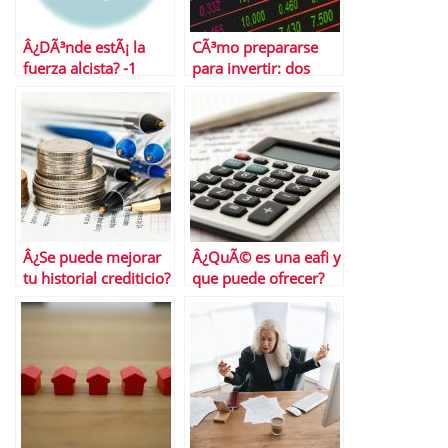
Â¿DÃ³nde estÃ¡ la
CÃ³mo prepararse
fuerza alcista? -1
para invertir: dos
ideas ï¿¼ï¿¼
Â¿Se puede mejorar
Â¿QuÃ© es una eafi y
tu historial crediticio?
que puede ofrecer?