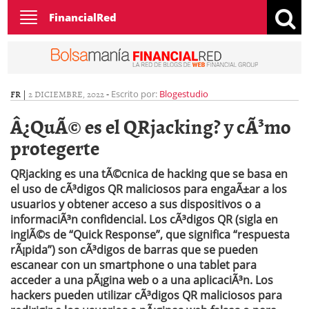
Toggle
FinancialRed
navigation
FR
|
2 DICIEMBRE, 2022
-
Escrito por:
Blogestudio
Â¿QuÃ© es el QRjacking? y cÃ³mo
protegerte
QRjacking es una tÃ©cnica de hacking que se basa en
el uso de cÃ³digos QR maliciosos para engaÃ±ar a los
usuarios y obtener acceso a sus dispositivos o a
informaciÃ³n confidencial. Los cÃ³digos QR (sigla en
inglÃ©s de “Quick Response”, que significa “respuesta
rÃ¡pida”) son cÃ³digos de barras que se pueden
escanear con un smartphone o una tablet para
acceder a una pÃ¡gina web o a una aplicaciÃ³n. Los
hackers pueden utilizar cÃ³digos QR maliciosos para