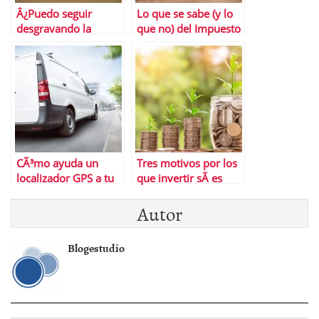
Â¿Puedo seguir
Lo que se sabe (y lo
desgravando la
que no) del Impuesto
hipoteca si cambio de
de Solidaridad
banco?
CÃ³mo ayuda un
Tres motivos por los
localizador GPS a tu
que invertir sÃ­ es
PYME
para todos
Autor
Blogestudio