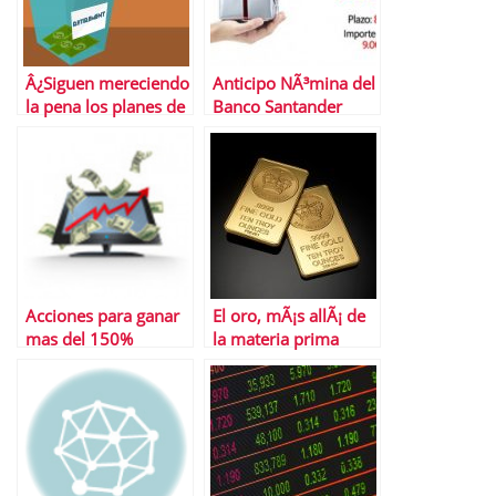
Â¿Siguen mereciendo
Anticipo NÃ³mina del
la pena los planes de
Banco Santander
pensiones en 2022?
Acciones para ganar
El oro, mÃ¡s allÃ¡ de
mas del 150%
la materia prima