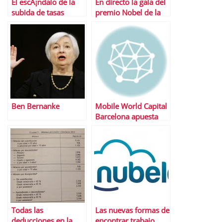
El escÃ¡ndalo de la
En directo la gala del
subida de tasas
premio Nobel de la
universitarias
Paz 2013
Ben Bernanke
Mobile World Capital
Barcelona apuesta
por los
emprendedores con
4YFN
Todas las
Las nuevas formas de
deducciones en la
encontrar trabajo