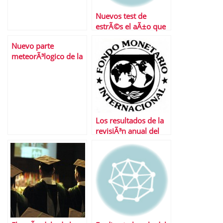
Nuevos test de
estrÃ©s el aÃ±o que
viene
Nuevo parte
meteorÃ³logico de la
bolsa espaÃ±ola: los
nubarrones siguen
ahÃ­.
Los resultados de la
revisiÃ³n anual del
FMI a la economÃ­a
espaÃ±ola