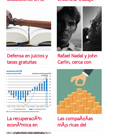
declaraciÃ³n de la
renta 2014
Defensa en juicios y
Rafael Nadal y John
tasas gratuitas
Carlin, cerca con
gracias a LegÃ¡litas
Banco Sabadell
La recuperaciÃ³n
Las compaÃ±Ã­as
econÃ³mica en
mÃ¡s ricas del
EspaÃ±a,
planeta