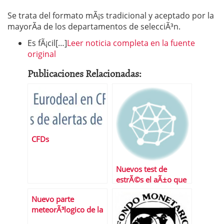
Se trata del formato mÃ¡s tradicional y aceptado por la
mayorÃ­a de los departamentos de selecciÃ³n.
Es fÃ¡cil[…]
Leer noticia completa en la fuente
original
Publicaciones Relacionadas:
CFDs
Nuevos test de
estrÃ©s el aÃ±o que
viene
Nuevo parte
meteorÃ³logico de la
bolsa espaÃ±ola: los