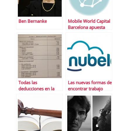
Ben Bernanke
Mobile World Capital
Barcelona apuesta
por los
emprendedores con
4YFN
Todas las
Las nuevas formas de
deducciones en la
encontrar trabajo
declaraciÃ³n de la
renta 2014