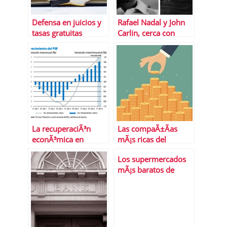
Defensa en juicios y
Rafael Nadal y John
tasas gratuitas
Carlin, cerca con
gracias a LegÃ¡litas
Banco Sabadell
La recuperaciÃ³n
Las compaÃ±Ã­as
econÃ³mica en
mÃ¡s ricas del
EspaÃ±a,
planeta
Los supermercados
Â¿consolidada?
mÃ¡s baratos de
EspaÃ±a