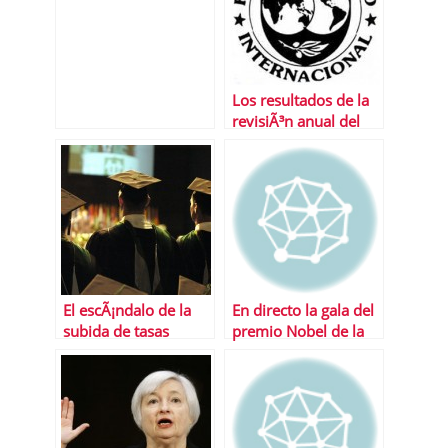
nubarrones siguen
ahÃ­.
Los resultados de la
revisiÃ³n anual del
FMI a la economÃ­a
espaÃ±ola
El escÃ¡ndalo de la
En directo la gala del
subida de tasas
premio Nobel de la
universitarias
Paz 2013