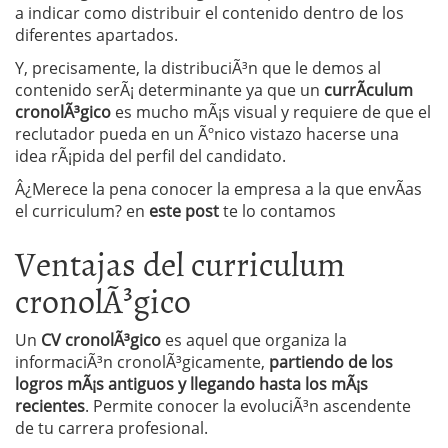
a indicar como distribuir el contenido dentro de los
diferentes apartados.
Y, precisamente, la distribuciÃ³n que le demos al
contenido serÃ¡ determinante ya que un
currÃ­culum
cronolÃ³gico
es mucho mÃ¡s visual y requiere de que el
reclutador pueda en un Ãºnico vistazo hacerse una
idea rÃ¡pida del perfil del candidato.
Â¿Merece la pena conocer la empresa a la que envÃ­as
el curriculum? en
este post
te lo contamos
Ventajas del curriculum
cronolÃ³gico
Un
CV cronolÃ³gico
es aquel que organiza la
informaciÃ³n cronolÃ³gicamente,
partiendo de los
logros mÃ¡s antiguos y llegando hasta los mÃ¡s
recientes
. Permite conocer la evoluciÃ³n ascendente
de tu carrera profesional.