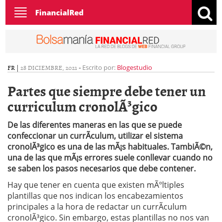
Toggle
FinancialRed
navigation
FR
|
28 DICIEMBRE, 2021
-
Escrito por:
Blogestudio
Partes que siempre debe tener un
curriculum cronolÃ³gico
De las diferentes maneras en las que se puede
confeccionar un currÃ­culum, utilizar el sistema
cronolÃ³gico es una de las mÃ¡s habituales. TambiÃ©n,
una de las que mÃ¡s errores suele conllevar cuando no
se saben los pasos necesarios que debe contener.
Hay que tener en cuenta que existen mÃºltiples
plantillas que nos indican los encabezamientos
principales a la hora de redactar un currÃ­culum
cronolÃ³gico. Sin embargo, estas plantillas no nos van