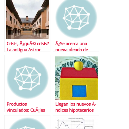
inmobiliarios?
Crisis, Â¿quÃ© crisis?
Â¿Se acerca una
La antigua Astroc
nueva oleada de
vende sus casas un
embargos de casas?
8% mÃ¡s caro
Productos
Llegan los nuevos Ã­
vinculados: CuÃ¡les
ndices hipotecarios
son y cuanto cuestan