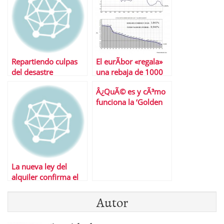
Repartiendo culpas
El eurÃ­bor «regala»
del desastre
una rebaja de 1000
inmobiliario
euros a las hipotecas
Â¿QuÃ© es y cÃ³mo
Â¿CÃ³mo hemos
funciona la ‘Golden
llegado hasta aquÃ­ y
Visa’?
quÃ© hacer ahora
con tu piso?
La nueva ley del
alquiler confirma el
desahucio en 10 dÃ­
Autor
as