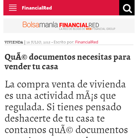
Toggle
FinancialRed
navigation
VIVIENDA
|
16 JULIO, 2015
-
Escrito por:
FinancialRed
QuÃ© documentos necesitas para
vender tu casa
La compra venta de vivienda
es una actividad mÃ¡s que
regulada. Si tienes pensado
deshacerte de tu casa te
contamos quÃ© documentos