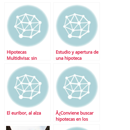
afectadas
no ha tocado fondo
Hipotecas
Estudio y apertura de
Multidivisa: sin
una hipoteca
atractivo en la
actualidad
El euribor, al alza
Â¿Conviene buscar
hipotecas en los
portales