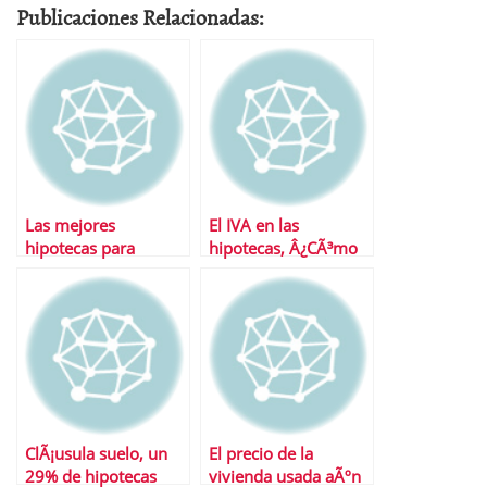
Publicaciones Relacionadas:
Las mejores
El IVA en las
hipotecas para
hipotecas, Â¿CÃ³mo
jÃ³venes
funciona?
ClÃ¡usula suelo, un
El precio de la
29% de hipotecas
vivienda usada aÃºn