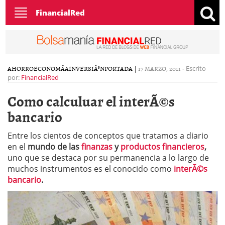
Toggle
FinancialRed
navigation
AHORRO
ECONOMÃ­A
INVERSIÃ³N
PORTADA
|
17 MARZO, 2011
-
Escrito
por:
FinancialRed
Como calculuar el interÃ©s
bancario
Entre los cientos de conceptos que tratamos a diario
en el
mundo de las
finanzas
y
productos financieros
,
uno que se destaca por su permanencia a lo largo de
muchos instrumentos es el conocido como
interÃ©s
bancario
.