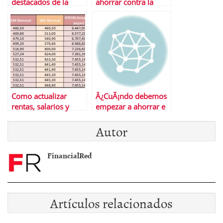
destacados de la
ahorrar contra la
semana
inflaciÃ³n
Como actualizar
Â¿CuÃ¡ndo debemos
rentas, salarios y
empezar a ahorrar e
alquileres
invertir?
Autor
FinancialRed
Artículos relacionados