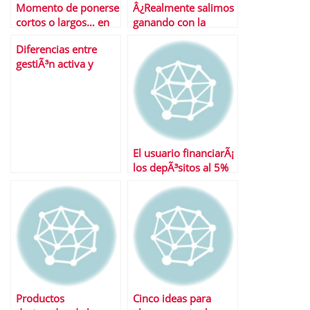
Momento de ponerse
Â¿Realmente salimos
cortos o largos… en
ganando con la
depÃ³sitos a plazo
guerra del pasivo?
Diferencias entre
fijo
gestiÃ³n activa y
gestiÃ³n pasiva de las
inversiones
El usuario financiarÃ¡
los depÃ³sitos al 5%
de la banca
Productos
Cinco ideas para