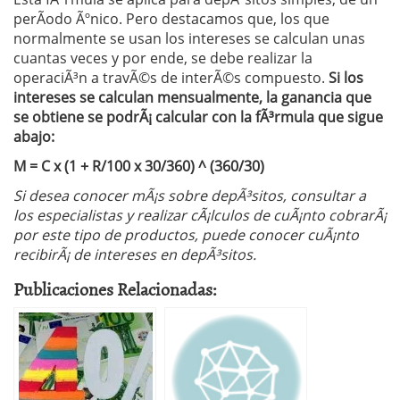
perÃ­odo Ãºnico. Pero destacamos que, los que
normalmente se usan los intereses se calculan unas
cuantas veces y por ende, se debe realizar la
operaciÃ³n a travÃ©s de interÃ©s compuesto.
Si los
intereses se calculan mensualmente, la ganancia que
se obtiene se podrÃ¡ calcular con la fÃ³rmula que sigue
abajo:
M = C x (1 + R/100 x 30/360) ^ (360/30)
Si desea conocer mÃ¡s sobre depÃ³sitos, consultar a
los especialistas y realizar cÃ¡lculos de cuÃ¡nto cobrarÃ¡
por este tipo de productos, puede conocer cuÃ¡nto
recibirÃ¡ de intereses en depÃ³sitos.
Publicaciones Relacionadas: