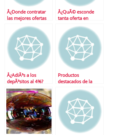
Â¿Donde contratar
Â¿QuÃ© esconde
las mejores ofertas
tanta oferta en
en depÃ³sitos?
depÃ³sitos?
Â¿AdiÃ³s a los
Productos
depÃ³sitos al 4%?
destacados de la
semana