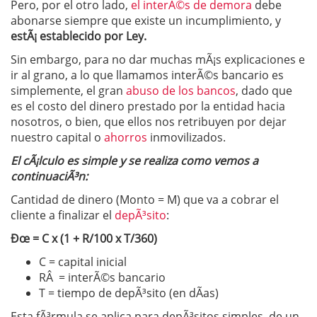
Pero, por el otro lado,
el interÃ©s de demora
debe
abonarse siempre que existe un incumplimiento, y
estÃ¡ establecido por Ley.
Sin embargo, para no dar muchas mÃ¡s explicaciones e
ir al grano, a lo que llamamos interÃ©s bancario es
simplemente, el gran
abuso de los bancos
, dado que
es el costo del dinero prestado por la entidad hacia
nosotros, o bien, que ellos nos retribuyen por dejar
nuestro capital o
ahorros
inmovilizados.
El cÃ¡lculo es simple y se realiza como vemos a
continuaciÃ³n:
Cantidad de dinero (Monto = M) que va a cobrar el
cliente a finalizar el
depÃ³sito
:
Ðœ = C x (1 + R/100 x T/360)
C = capital inicial
RÂ = interÃ©s bancario
T = tiempo de depÃ³sito (en dÃ­as)
Esta fÃ³rmula se aplica para depÃ³sitos simples, de un