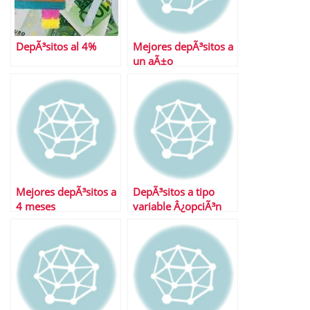
DepÃ³sitos al 4%
Mejores depÃ³sitos a
un aÃ±o
Mejores depÃ³sitos a
DepÃ³sitos a tipo
4 meses
variable Â¿opciÃ³n
para todos?