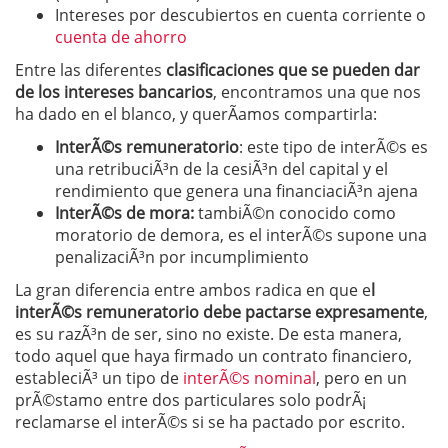
Intereses por descubiertos en cuenta corriente o
cuenta de ahorro
Entre las diferentes
clasificaciones que se pueden dar
de los intereses bancarios
, encontramos una que nos
ha dado en el blanco, y querÃ­amos compartirla:
InterÃ©s remuneratorio
: este tipo de interÃ©s es
una retribuciÃ³n de la cesiÃ³n del capital y el
rendimiento que genera una financiaciÃ³n ajena
InterÃ©s de mora:
tambiÃ©n conocido como
moratorio de demora, es el interÃ©s supone una
penalizaciÃ³n por incumplimiento
La gran diferencia entre ambos radica en que e
l
interÃ©s remuneratorio debe pactarse expresamente
,
es su razÃ³n de ser, sino no existe. De esta manera,
todo aquel que haya firmado un contrato financiero,
estableciÃ³ un tipo de
interÃ©s nominal
, pero en un
prÃ©stamo entre dos particulares solo podrÃ¡
reclamarse el interÃ©s si se ha pactado por escrito.