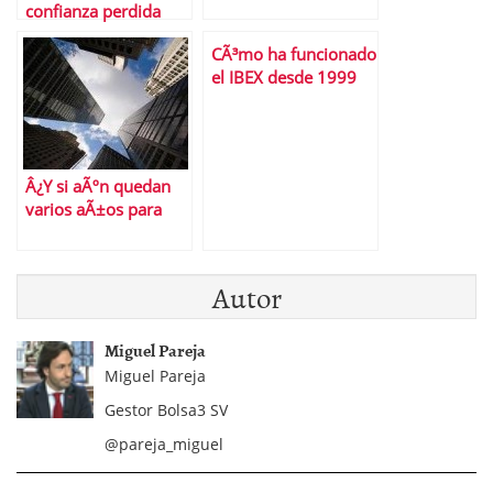
confianza perdida
CÃ³mo ha funcionado
el IBEX desde 1999
Â¿Y si aÃºn quedan
varios aÃ±os para
que acabe este
mercado secular
bajista?
Autor
Miguel Pareja
Miguel Pareja
Gestor Bolsa3 SV
@pareja_miguel