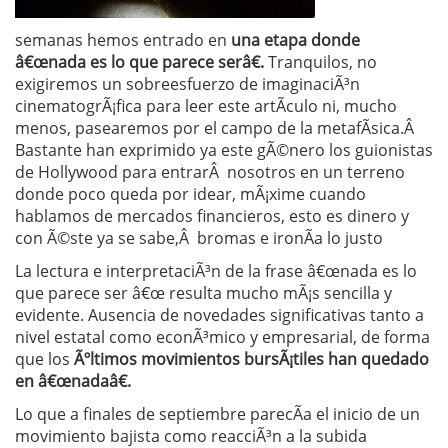
semanas hemos entrado en
una etapa donde
â€œnada es lo que parece serâ€.
Tranquilos, no
exigiremos un sobreesfuerzo de imaginaciÃ³n
cinematogrÃ¡fica para leer este artÃ­culo ni, mucho
menos, pasearemos por el campo de la metafÃ­sica.Â
Bastante han exprimido ya este gÃ©nero los guionistas
de Hollywood para entrarÂ nosotros en un terreno
donde poco queda por idear, mÃ¡xime cuando
hablamos de mercados financieros, esto es dinero y
con Ã©ste ya se sabe,Â bromas e ironÃ­a lo justo
La lectura e interpretaciÃ³n de la frase â€œnada es lo
que parece ser â€œ resulta mucho mÃ¡s sencilla y
evidente. Ausencia de novedades significativas tanto a
nivel estatal como econÃ³mico y empresarial, de forma
que los
Ãºltimos movimientos bursÃ¡tiles han quedado
en â€œnadaâ€.
Lo que a finales de septiembre parecÃ­a el inicio de un
movimiento bajista como reacciÃ³n a la subida