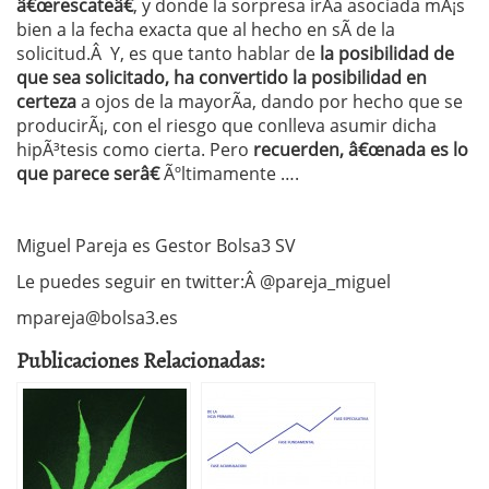
â€œrescateâ€
, y donde la sorpresa irÃ­a asociada mÃ¡s
bien a la fecha exacta que al hecho en sÃ­ de la
solicitud.Â Y, es que tanto hablar de
la posibilidad de
que sea solicitado, ha convertido la posibilidad en
certeza
a ojos de la mayorÃ­a, dando por hecho que se
producirÃ¡, con el riesgo que conlleva asumir dicha
hipÃ³tesis como cierta. Pero
recuerden, â€œnada es lo
que parece serâ€
Ãºltimamente ….
Miguel Pareja es Gestor Bolsa3 SV
Le puedes seguir en twitter:Â @pareja_miguel
mpareja@bolsa3.es
Publicaciones Relacionadas: