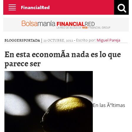
Toggle
FinancialRed
navigation
BLOGGERS
PORTADA
|
23 OCTUBRE, 2012
-
Escrito por:
Miguel Pareja
En esta economÃ­a nada es lo que
parece ser
En las Ãºltimas