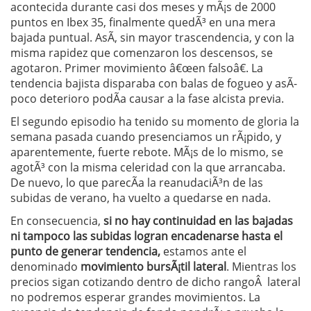
acontecida durante casi dos meses y mÃ¡s de 2000
puntos en Ibex 35, finalmente quedÃ³ en una mera
bajada puntual. AsÃ­, sin mayor trascendencia, y con la
misma rapidez que comenzaron los descensos, se
agotaron. Primer movimiento â€œen falsoâ€. La
tendencia bajista disparaba con balas de fogueo y asÃ­
poco deterioro podÃ­a causar a la fase alcista previa.
El segundo episodio ha tenido su momento de gloria la
semana pasada cuando presenciamos un rÃ¡pido, y
aparentemente, fuerte rebote. MÃ¡s de lo mismo, se
agotÃ³ con la misma celeridad con la que arrancaba.
De nuevo, lo que parecÃ­a la reanudaciÃ³n de las
subidas de verano, ha vuelto a quedarse en nada.
En consecuencia,
si no hay continuidad en las bajadas
ni tampoco las subidas logran encadenarse hasta el
punto de generar tendencia,
estamos ante el
denominado
movimiento bursÃ¡til lateral
. Mientras los
precios sigan cotizando dentro de dicho rangoÂ lateral
no podremos esperar grandes movimientos. La