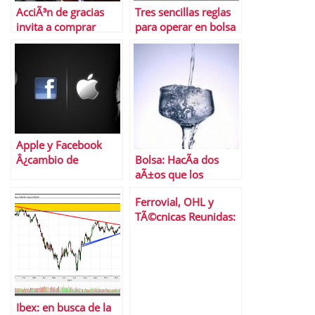
AcciÃ³n de gracias
Tres sencillas reglas
invita a comprar
para operar en bolsa
bolsa americana
Apple y Facebook
Â¿cambio de
Bolsa: HacÃ­a dos
papeles?
aÃ±os que los
inversores no eran
Ferrovial, OHL y
tan optimistas
TÃ©cnicas Reunidas:
3 valores del Ibex 35
en el punto de mira
Ibex: en busca de la