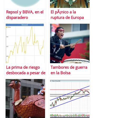
Repsol y BBVA, en el
El pÃ¡nico a la
disparadero
ruptura de Europa
hunde la bolsa
espaÃ±ola a nivel de
2003
La prima de riesgo
Tambores de guerra
desbocada a pesar de
en la Bolsa
la reforma financiera
que el Ibex festeja