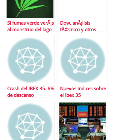
Si fumas verde verÃ¡s
Dow, anÃ¡lisis
al monstruo del lago
tÃ©cnico y otros
Ibex
bÃ¡sicos para operar
en Bolsa
Crash del IBEX 35. 6%
Nuevos indices sobre
de descenso
el Ibex 35