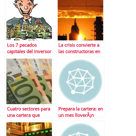
Los 7 pecados
La crisis convierte a
capitales del inversor
las constructoras en
el caramelo mÃ¡s
dulce del Ibex
Cuatro sectores para
Prepara la cartera: en
una cartera que
un mes lloverÃ¡n
superarÃ¡ al mercado
4.800 millones de
euros en dividendos