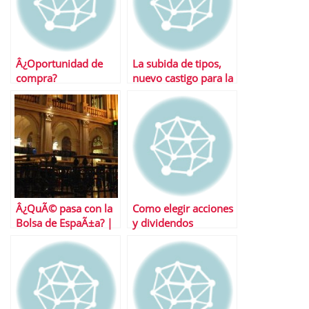
Â¿Oportunidad de
La subida de tipos,
compra?
nuevo castigo para la
bolsa espaÃ±ola
Â¿QuÃ© pasa con la
Como elegir acciones
Bolsa de EspaÃ±a? |
y dividendos
Sectorial y repaso a
Bolsas y Mercados
EspaÃ±oles