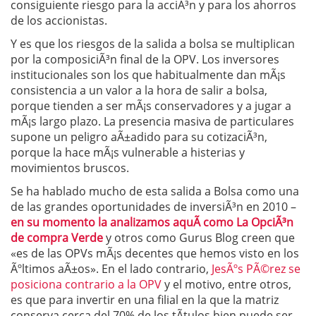
consiguiente riesgo para la acciÃ³n y para los ahorros
de los accionistas.
Y es que los riesgos de la salida a bolsa se multiplican
por la composiciÃ³n final de la OPV. Los inversores
institucionales son los que habitualmente dan mÃ¡s
consistencia a un valor a la hora de salir a bolsa,
porque tienden a ser mÃ¡s conservadores y a jugar a
mÃ¡s largo plazo. La presencia masiva de particulares
supone un peligro aÃ±adido para su cotizaciÃ³n,
porque la hace mÃ¡s vulnerable a histerias y
movimientos bruscos.
Se ha hablado mucho de esta salida a Bolsa como una
de las grandes oportunidades de inversiÃ³n en 2010 –
en su momento la analizamos aquÃ­ como La OpciÃ³n
de compra Verde
y otros como Gurus Blog creen que
«es de las OPVs mÃ¡s decentes que hemos visto en los
Ãºltimos aÃ±os». En el lado contrario,
JesÃºs PÃ©rez se
posiciona contrario a la OPV
y el motivo, entre otros,
es que para invertir en una filial en la que la matriz
conserva cerca del 70% de los tÃ­tulos bien puede ser