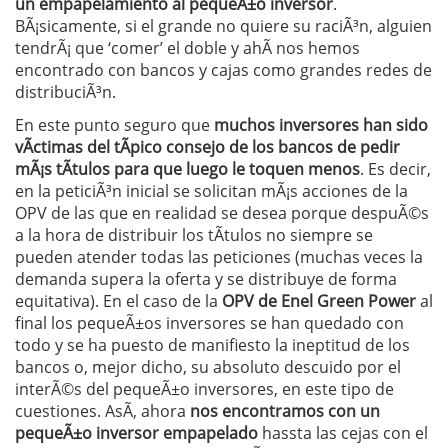
un empapelamiento al pequeÃ±o inversor
.
BÃ¡sicamente, si el grande no quiere su raciÃ³n, alguien
tendrÃ¡ que ‘comer’ el doble y ahÃ­ nos hemos
encontrado con bancos y cajas como grandes redes de
distribuciÃ³n.
En este punto seguro que
muchos inversores han sido
vÃ­ctimas del tÃ­pico consejo de los bancos de pedir
mÃ¡s tÃ­tulos para que luego le toquen menos
. Es decir,
en la peticiÃ³n inicial se solicitan mÃ¡s acciones de la
OPV de las que en realidad se desea porque despuÃ©s
a la hora de distribuir los tÃ­tulos no siempre se
pueden atender todas las peticiones (muchas veces la
demanda supera la oferta y se distribuye de forma
equitativa). En el caso de la
OPV de Enel Green Power
al
final los pequeÃ±os inversores se han quedado con
todo y se ha puesto de manifiesto la ineptitud de los
bancos o, mejor dicho, su absoluto descuido por el
interÃ©s del pequeÃ±o inversores, en este tipo de
cuestiones. AsÃ­, ahora
nos encontramos con un
pequeÃ±o inversor empapelado
hassta las cejas con el