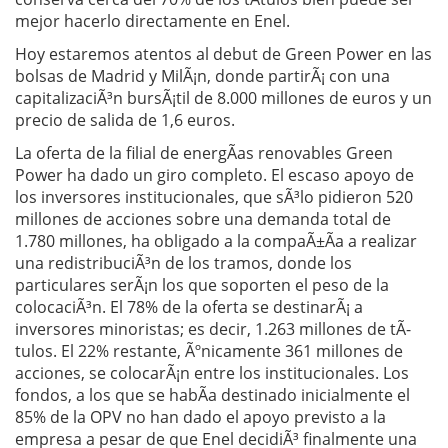
mejor hacerlo directamente en Enel.
Hoy estaremos atentos al debut de Green Power en las
bolsas de Madrid y MilÃ¡n, donde partirÃ¡ con una
capitalizaciÃ³n bursÃ¡til de 8.000 millones de euros y un
precio de salida de 1,6 euros.
La oferta de la filial de energÃ­as renovables Green
Power ha dado un giro completo. El escaso apoyo de
los inversores institucionales, que sÃ³lo pidieron 520
millones de acciones sobre una demanda total de
1.780 millones, ha obligado a la compaÃ±Ã­a a realizar
una redistribuciÃ³n de los tramos, donde los
particulares serÃ¡n los que soporten el peso de la
colocaciÃ³n. El 78% de la oferta se destinarÃ¡ a
inversores minoristas; es decir, 1.263 millones de tÃ­
tulos. El 22% restante, Ãºnicamente 361 millones de
acciones, se colocarÃ¡n entre los institucionales. Los
fondos, a los que se habÃ­a destinado inicialmente el
85% de la OPV no han dado el apoyo previsto a la
empresa a pesar de que Enel decidiÃ³ finalmente una