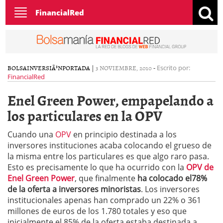
Toggle
FinancialRed
navigation
BOLSA
INVERSIÃ³N
PORTADA
|
3 NOVIEMBRE, 2010
-
Escrito por:
FinancialRed
Enel Green Power, empapelando a
los particulares en la OPV
Cuando una
OPV
en principio destinada a los
inversores instituciones acaba colocando el grueso de
la misma entre los particulares es que algo raro pasa.
Esto es precisamente lo que ha ocurrido con la
OPV de
Enel Green Power
, que finalmente
ha colocado el78%
de la oferta a inversores minoristas
. Los inversores
institucionales apenas han comprado un 22% o 361
millones de euros de los 1.780 totales y eso que
inicialmente el 85% de la oferta estaba destinada a