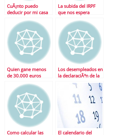
CuÃ¡nto puedo
La subida del IRPF
deducir por mi casa
que nos espera
en 2013
Quien gane menos
Los desempleados en
de 30.000 euros
la declaraciÃ³n de la
podrÃ¡ seguir
renta
desgravÃ¡ndose la
vivienda en 2011
Como calcular las
El calendario del