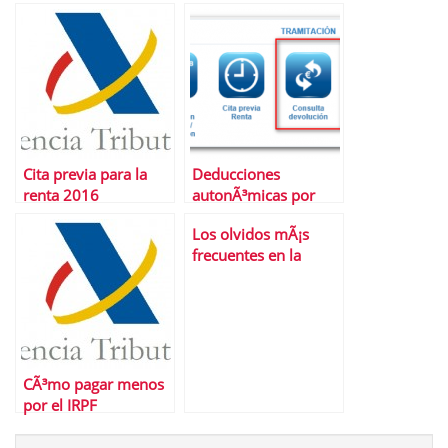
DeclaraciÃ³n de la
Renta
Cita previa para la
Deducciones
renta 2016
autonÃ³micas por
discapacidad en la
Los olvidos mÃ¡s
renta 2016
frecuentes en la
declaraciÃ³n de la
renta
CÃ³mo pagar menos
por el IRPF