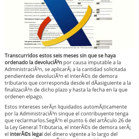
Transcurridos estos seis meses sin que se haya
ordenado la devoluciÃ³n
por causa imputable a la
AdministraciÃ³n, se aplicarÃ¡ a la cantidad solicitada
pendientede devoluciÃ³n el interÃ©s de demora
tributario que corresponda desde el dÃ­asiguiente a la
finalizaciÃ³n de dicho plazo y hasta la fecha en la que
ordenen elpago.
Estos intereses serÃ¡n liquidados automÃ¡ticamente
por la AdministraciÃ³n sinque el contribuyente tenga
que reclarmarlos.SegÃºn el punto 6 del artÃ­culo 26 de
la Ley General Tributaria, el interÃ©s de demora serÃ¡
el
interÃ©s lega
l del dinero vigente a lo largo del