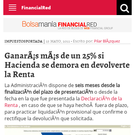
Toggle
FinancialRed
navigation
IMPUESTOS
PORTADA
|
25 MAYO, 2012
-
Escrito por:
Pilar BlÃ¡zquez
GanarÃ¡s mÃ¡s de un 25% si
Hacienda se demora en devolverte
la Renta
La AdministraciÃ³n dispone de
seis meses desde la
finalizaciÃ³n del plazo de presentaciÃ³n
o desde la
fecha en la que fue presentada la
DeclaraciÃ³n de la
Renta
, en caso de que se haya hechoÂ fuera de plazo,
para practicar liquidaciÃ³n provisional que confirme o
rectifique la devoluciÃ³n que solicitada.