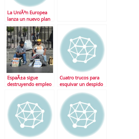
La UniÃ³n Europea
lanza un nuevo plan
de empleo
EspaÃ±a sigue
Cuatro trucos para
destruyendo empleo
esquivar un despido
tras cuatro aÃ±os de
inminente
crisis