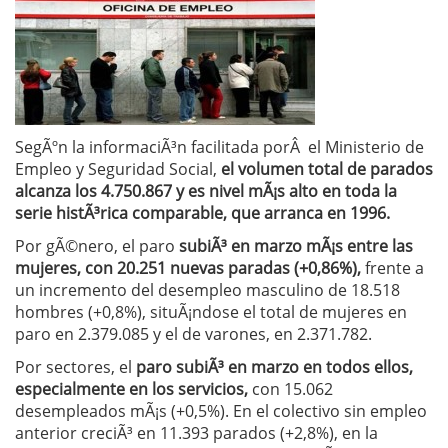
SegÃºn la informaciÃ³n facilitada porÂ el Ministerio de
Empleo y Seguridad Social,
el volumen total de parados
alcanza los 4.750.867 y es nivel mÃ¡s alto en toda la
serie histÃ³rica comparable, que arranca en 1996.
Por gÃ©nero, el paro
subiÃ³ en marzo mÃ¡s entre las
mujeres, con 20.251 nuevas paradas (+0,86%),
frente a
un incremento del desempleo masculino de 18.518
hombres (+0,8%), situÃ¡ndose el total de mujeres en
paro en 2.379.085 y el de varones, en 2.371.782.
Por sectores, el
paro subiÃ³ en marzo en todos ellos,
especialmente en los servicios,
con 15.062
desempleados mÃ¡s (+0,5%). En el colectivo sin empleo
anterior creciÃ³ en 11.393 parados (+2,8%), en la