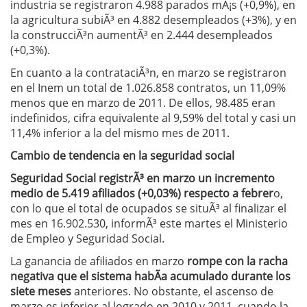
industria se registraron 4.988 parados mÃ¡s (+0,9%), en
la agricultura subiÃ³ en 4.882 desempleados (+3%), y en
la construcciÃ³n aumentÃ³ en 2.444 desempleados
(+0,3%).
En cuanto a la contrataciÃ³n, en marzo se registraron
en el Inem un total de 1.026.858 contratos, un 11,09%
menos que en marzo de 2011. De ellos, 98.485 eran
indefinidos, cifra equivalente al 9,59% del total y casi un
11,4% inferior a la del mismo mes de 2011.
Cambio de tendencia en la seguridad social
Seguridad Social registrÃ³ en marzo un incremento
medio de 5.419 afiliados (+0,03%) respecto a febrer
o,
con lo que el total de ocupados se situÃ³ al finalizar el
mes en 16.902.530, informÃ³ este martes el Ministerio
de Empleo y Seguridad Social.
La ganancia de afiliados en marzo
rompe con la racha
negativa que el sistema habÃ­a acumulado durante los
siete meses
anteriores. No obstante, el ascenso de
marzo es inferior al logrado en 2010 y 2011, cuando la