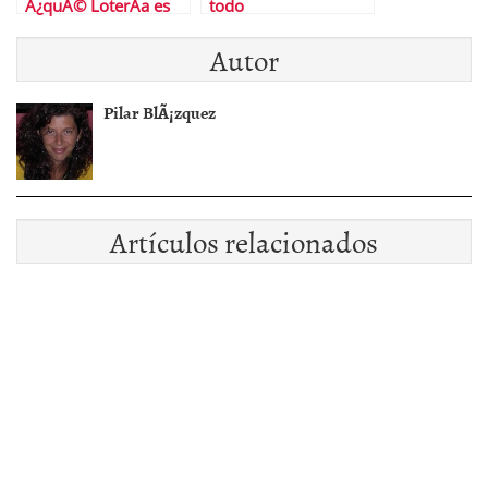
Â¿quÃ© LoterÃ­a es
todo
mÃ¡s rentable?
Autor
Pilar BlÃ¡zquez
Artículos relacionados