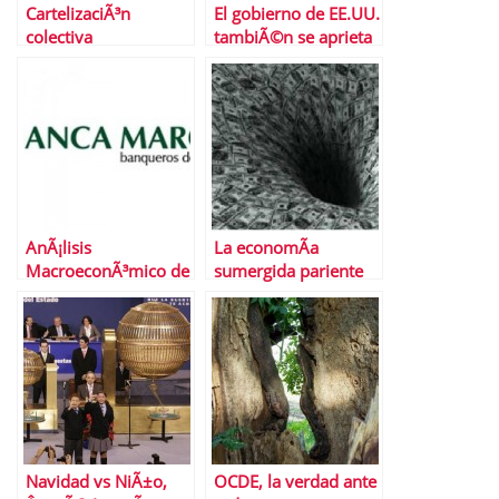
CartelizaciÃ³n
El gobierno de EE.UU.
colectiva
tambiÃ©n se aprieta
el cinturÃ³n
AnÃ¡lisis
La economÃ­a
MacroeconÃ³mico de
sumergida pariente
Banca March
de la crisis
Navidad vs NiÃ±o,
OCDE, la verdad ante