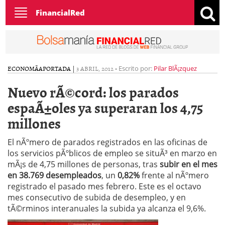
Toggle
FinancialRed
navigation
ECONOMÃ­A
PORTADA
|
3 ABRIL, 2012
-
Escrito por:
Pilar BlÃ¡zquez
Nuevo rÃ©cord: los parados
espaÃ±oles ya superaran los 4,75
millones
El nÃºmero de parados registrados en las oficinas de
los servicios pÃºblicos de empleo se situÃ³ en marzo en
mÃ¡s de 4,75 millones de personas, tras
subir en el mes
en 38.769 desempleados
, un
0,82%
frente al nÃºmero
registrado el pasado mes febrero. Este es el octavo
mes consecutivo de subida de desempleo, y en
tÃ©rminos interanuales la subida ya alcanza el 9,6%.