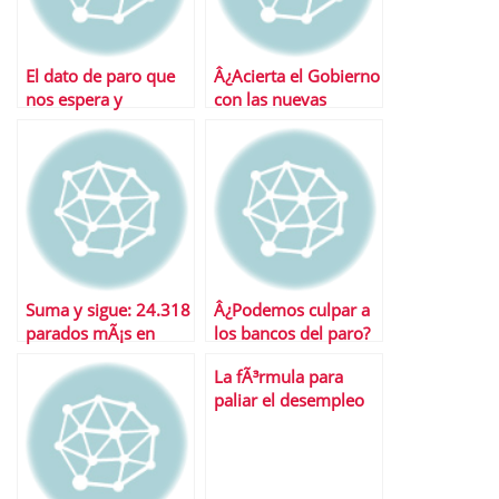
El dato de paro que
Â¿Acierta el Gobierno
nos espera y
con las nuevas
continuaciÃ³n de la
medidas anticrisis?
tragedia griega
Suma y sigue: 24.318
Â¿Podemos culpar a
parados mÃ¡s en
los bancos del paro?
noviembre
La fÃ³rmula para
paliar el desempleo
no es mÃ¡gica, sÃ³lo
lÃ³gica