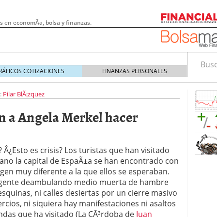
s en economÃ­a, bolsa y finanzas.
Busca
RÁFICOS COTIZACIONES
FINANZAS PERSONALES
:
Pilar BlÃ¡zquez
en a Angela Merkel hacer
? Â¿Esto es crisis? Los turistas que han visitado
rano la capital de EspaÃ±a se han encontrado con
gen muy diferente a la que ellos se esperaban.
gente deambulando medio muerta de hambre
esquinas, ni calles desiertas por un cierre masivo
 pymes: la obligación que muchas empresas
cios, ni siquiera hay manifestaciones ni asaltos
s demasiado tarde
20/07/2026
endas que ha visitado (La CÃ³rdoba de
Juan
e Deben Saber los Traders Mexicanos Antes de