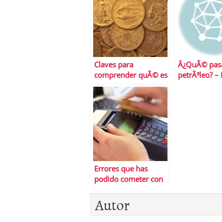
Claves para
Â¿QuÃ© pasa
comprender quÃ© es
petrÃ³leo? –
el banco malo
responde en
palabras
Errores que has
podido cometer con
tu tarjeta de crÃ©dito
Autor
este verano