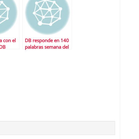
eurozona habrÃ­an
mejorado»
 con el
DB responde en 140
 DB
palabras semana del
 140
17 al 23 de
noviembre