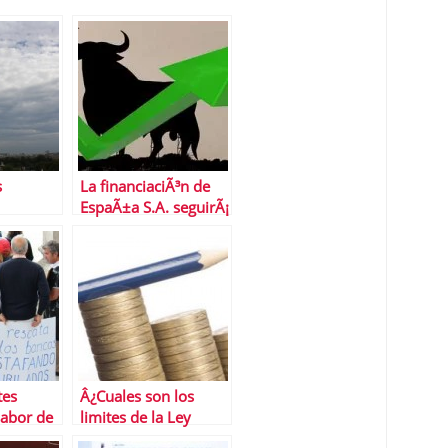
s
La financiaciÃ³n de
EspaÃ±a S.A. seguirÃ¡
abaratÃ¡ndose
despuÃ©s de verano
tes
Â¿Cuales son los
sabor de
limites de la Ley
NMV
Salgado a los