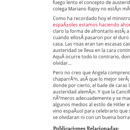
fuego lento el concepto de austerid
colega Mariano Rajoy no estÃ¡n mÃ¡
Como ha recordado hoy el ministro
espaÃ±oles estamos haciendo ahor
claro la forma de afrontarlo estÃ¡
cuando ellosÂ pasaron por el duro a
casa. Las risas eran tan escasas c
austeridad se lleva en la cara cont
AquÃ­ ocurre todo lo contrario, d
olvidar…
Pero no creo que Angela comprend
chaparrÃ³n, asÃ­ que lo mejor serÃ¡
donde por cierto, el baile de caras 
austeridad alemÃ¡n. Y que la Cancill
nÃºmeros adecuademente y se marc
algunos medios al estilo de Hitler
vino espaÃ±ol para celebrarlo que 
se olvidaran ni con un buena borra
Publicaciones Relacionadas: