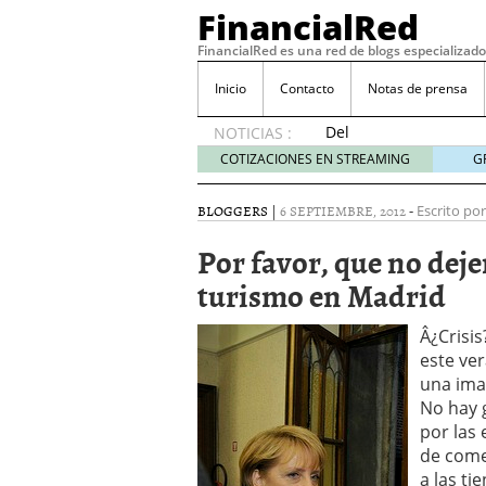
FinancialRed
FinancialRed es una red de blogs especializado
Inicio
Contacto
Notas de prensa
Del
NOTICIAS :
depósito
COTIZACIONES EN STREAMING
G
a la
diversificación:
BLOGGERS
|
6 SEPTIEMBRE, 2012
-
Escrito por
cómo
está
Por favor, que no dej
cambiando
turismo en Madrid
la
gestión
del
Â¿Crisis
ahorro
este ve
en
una ima
España
No hay 
05/08/2026
por las 
Seguros de convenio en
de comer
descubren cuando ya e
a las ti
ReseÃ±a de SIFX: Lo Qu