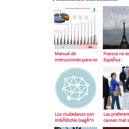
Manual de
Francia no e
instrucciones para no
EspaÃ±a
perderse con el
rescate de EspaÃ±a
Los ciudadanos son
Las preferen
imbÃ©ciles (segÃºn
causan mal 
los polÃ­ticos y NiÃ±o
boca a la C