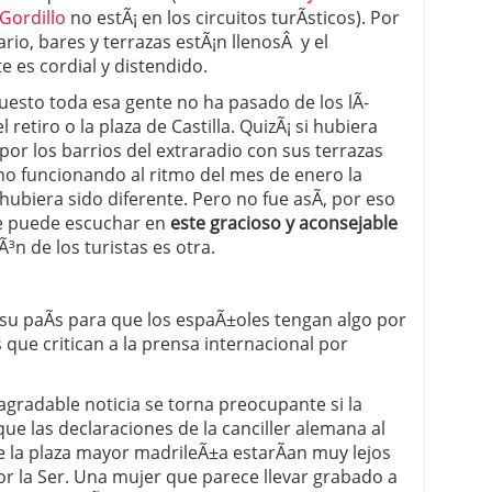
Gordillo
no estÃ¡ en los circuitos turÃ­sticos). Por
 proceso tradicional: ventajas reales para pymes
ario, bares y terrazas estÃ¡n llenosÂ y el
 es cordial y distendido.
a mÃ©dica cuando trabajas por cuenta propia
uesto toda esa gente no ha pasado de los lÃ­
l retiro o la plaza de Castilla. QuizÃ¡ si hubiera
or los barrios del extraradio con sus terrazas
no funcionando al ritmo del mes de enero la
ubiera sido diferente. Pero no fue asÃ­, por eso
 puede escuchar en
este gracioso y aconsejable
iÃ³n de los turistas es otra.
 su paÃ­s para que los espaÃ±oles tengan algo por
s que critican a la prensa internacional por
 agradable noticia se torna preocupante si la
ue las declaraciones de la canciller alemana al
de la plaza mayor madrileÃ±a estarÃ­an muy lejos
or la Ser. Una mujer que parece llevar grabado a