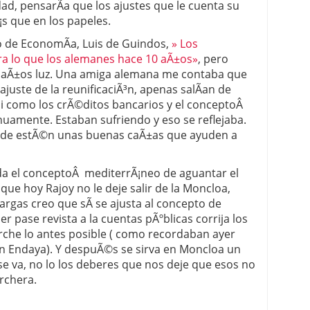
ad, pensarÃ­a que los ajustes que le cuenta su
s que en los papeles.
 de EconomÃ­a, Luis de Guindos,
» Los
a lo que los alemanes hace 10 aÃ±os»
, pero
 a aÃ±os luz. Una amiga alemana me contaba que
juste de la reunificaciÃ³n, apenas salÃ­an de
asi como los crÃ©ditos bancarios y el conceptoÂ
inuamente. Estaban sufriendo y eso se reflejaba.
onde estÃ©n unas buenas caÃ±as que ayuden a
a el conceptoÂ mediterrÃ¡neo de aguantar el
 que hoy Rajoy no le deje salir de la Moncloa,
largas creo que sÃ­ se ajusta al concepto de
er pase revista a la cuentas pÃºblicas corrija los
he lo antes posible ( como recordaban ayer
 en Endaya). Y despuÃ©s se sirva en Moncloa un
se va, no lo los deberes que nos deje que esos no
rchera.