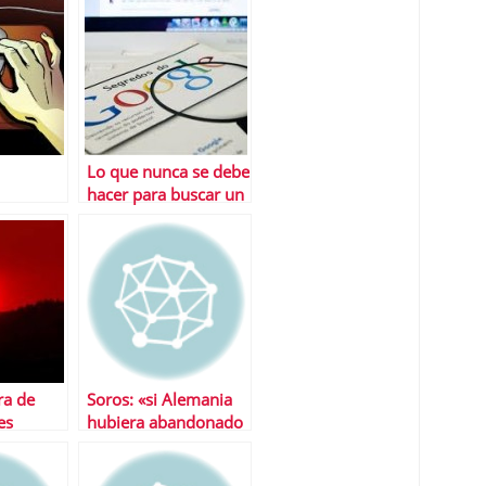
depositos?
Lo que nunca se debe
hacer para buscar un
buen SEO
rra de
Soros: «si Alemania
es
hubiera abandonado
el euro, los
problemas de la