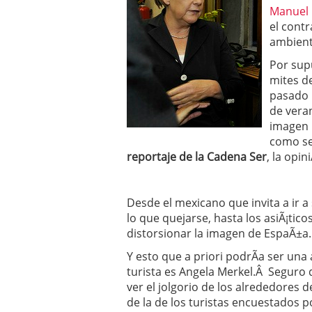
Operar
29/06/2026
Manuel 
Crear empresa online vs
el contr
29/05/2026
ambiente
CÃ³mo afrontar una baj
Por sup
26/05/2026
mites de
pasado p
de vera
imagen h
como se
reportaje de la Cadena Ser
, la opin
Desde el mexicano que invita a ir a
lo que quejarse, hasta los asiÃ¡tico
distorsionar la imagen de EspaÃ±a.
Y esto que a priori podrÃ­a ser una
turista es Angela Merkel.Â Seguro q
ver el jolgorio de los alrededores 
de la de los turistas encuestados p