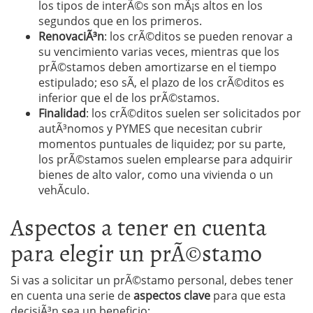
los tipos de interÃ©s son mÃ¡s altos en los
segundos que en los primeros.
RenovaciÃ³n
: los crÃ©ditos se pueden renovar a
su vencimiento varias veces, mientras que los
prÃ©stamos deben amortizarse en el tiempo
estipulado; eso sÃ­, el plazo de los crÃ©ditos es
inferior que el de los prÃ©stamos.
Finalidad
: los crÃ©ditos suelen ser solicitados por
autÃ³nomos y PYMES que necesitan cubrir
momentos puntuales de liquidez; por su parte,
los prÃ©stamos suelen emplearse para adquirir
bienes de alto valor, como una vivienda o un
vehÃ­culo.
Aspectos a tener en cuenta
para elegir un prÃ©stamo
Si vas a solicitar un prÃ©stamo personal, debes tener
en cuenta una serie de
aspectos clave
para que esta
decisiÃ³n sea un beneficio: