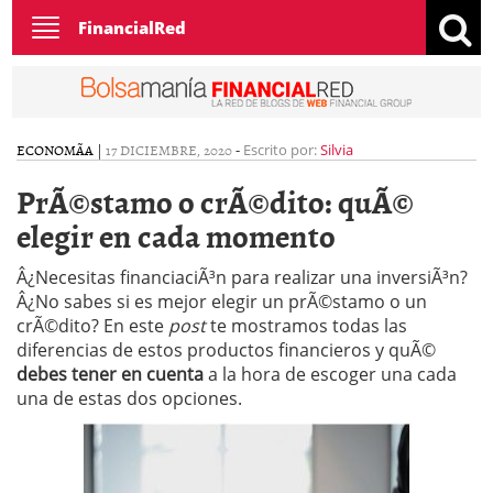
Toggle
FinancialRed
navigation
ECONOMÃ­A
|
17 DICIEMBRE, 2020
-
Escrito por:
Silvia
PrÃ©stamo o crÃ©dito: quÃ©
elegir en cada momento
Â¿Necesitas financiaciÃ³n para realizar una inversiÃ³n?
Â¿No sabes si es mejor elegir un prÃ©stamo o un
crÃ©dito? En este
post
te mostramos todas las
diferencias de estos productos financieros y quÃ©
debes tener en cuenta
a la hora de escoger una cada
una de estas dos opciones.