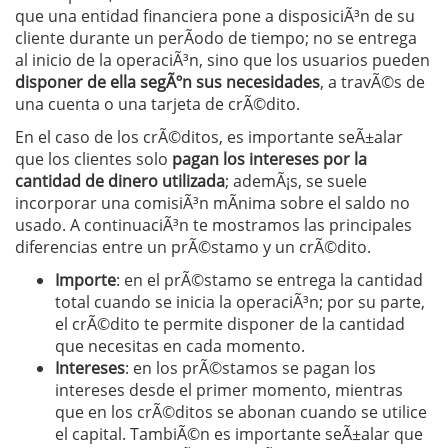
que una entidad financiera pone a disposiciÃ³n de su
cliente durante un perÃ­odo de tiempo; no se entrega
al inicio de la operaciÃ³n, sino que los usuarios pueden
disponer de ella segÃºn sus necesidades
, a travÃ©s de
una cuenta o una tarjeta de crÃ©dito.
En el caso de los crÃ©ditos, es importante seÃ±alar
que los clientes solo
pagan los intereses por la
cantidad de dinero utilizada
; ademÃ¡s, se suele
incorporar una comisiÃ³n mÃ­nima sobre el saldo no
usado. A continuaciÃ³n te mostramos las principales
diferencias entre un prÃ©stamo y un crÃ©dito.
Importe
: en el prÃ©stamo se entrega la cantidad
total cuando se inicia la operaciÃ³n; por su parte,
el crÃ©dito te permite disponer de la cantidad
que necesitas en cada momento.
Intereses
: en los prÃ©stamos se pagan los
intereses desde el primer momento, mientras
que en los crÃ©ditos se abonan cuando se utilice
el capital. TambiÃ©n es importante seÃ±alar que