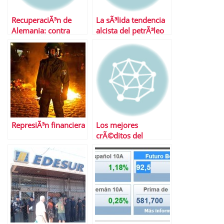
RecuperaciÃ³n de
La sÃ³lida tendencia
Alemania: contra
alcista del petrÃ³leo
viento y marea
RepresiÃ³n financiera
Los mejores
crÃ©ditos del
mercado