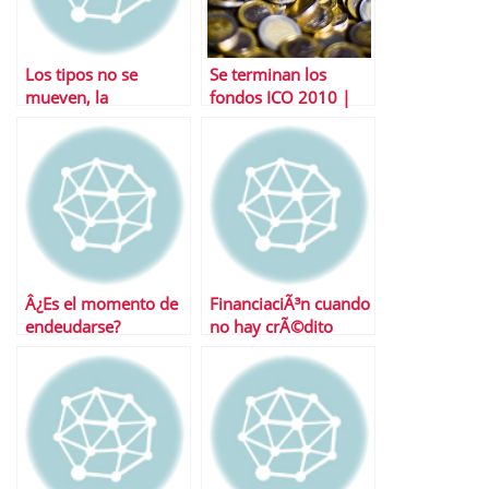
Los tipos no se
Se terminan los
mueven, la
fondos ICO 2010 |
economÃ­a avanza
Timing Ãºltimas
mÃ¡s lenta de lo
operaciones
esperado
Â¿Es el momento de
FinanciaciÃ³n cuando
endeudarse?
no hay crÃ©dito