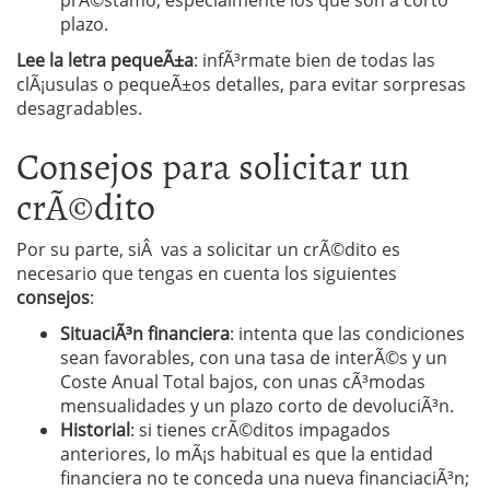
prÃ©stamo, especialmente los que son a corto
plazo.
Lee la letra pequeÃ±a
: infÃ³rmate bien de todas las
clÃ¡usulas o pequeÃ±os detalles, para evitar sorpresas
desagradables.
Consejos para solicitar un
crÃ©dito
Por su parte, siÂ vas a solicitar un crÃ©dito es
necesario que tengas en cuenta los siguientes
consejos
:
SituaciÃ³n financiera
: intenta que las condiciones
sean favorables, con una tasa de interÃ©s y un
Coste Anual Total bajos, con unas cÃ³modas
mensualidades y un plazo corto de devoluciÃ³n.
Historial
: si tienes crÃ©ditos impagados
anteriores, lo mÃ¡s habitual es que la entidad
financiera no te conceda una nueva financiaciÃ³n;