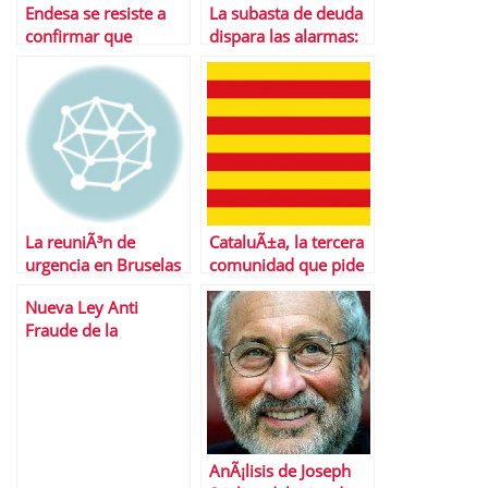
Endesa se resiste a
La subasta de deuda
confirmar que
dispara las alarmas:
Argentina haya
el bono espaÃ±ol,
nacionalizado su filial
por encima del 7%
La reuniÃ³n de
CataluÃ±a, la tercera
urgencia en Bruselas
comunidad que pide
entre Barroso y
el rescate
Nueva Ley Anti
Draghi frena las
Fraude de la
pÃ©rdidas del Ibex
Seguridad Social
AnÃ¡lisis de Joseph