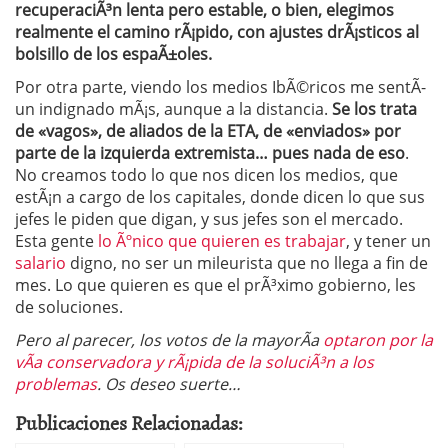
recuperaciÃ³n lenta pero estable, o bien, elegimos
realmente el camino rÃ¡pido, con ajustes drÃ¡sticos al
bolsillo de los espaÃ±oles.
Por otra parte, viendo los medios IbÃ©ricos me sentÃ­
un indignado mÃ¡s, aunque a la distancia.
Se los trata
de «vagos», de aliados de la ETA, de «enviados» por
parte de la izquierda extremista… pues nada de eso
.
No creamos todo lo que nos dicen los medios, que
estÃ¡n a cargo de los capitales, donde dicen lo que sus
jefes le piden que digan, y sus jefes son el mercado.
Esta gente
lo Ãºnico que quieren es trabajar
, y tener un
salario
digno, no ser un mileurista que no llega a fin de
mes. Lo que quieren es que el prÃ³ximo gobierno, les
de soluciones.
Pero al parecer, los votos de la mayorÃ­a
optaron por la
vÃ­a conservadora y rÃ¡pida de la soluciÃ³n a los
problemas
. Os deseo suerte…
Publicaciones Relacionadas: