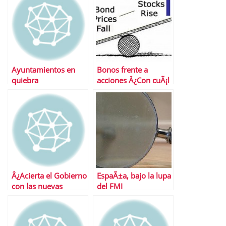
Ayuntamientos en
Bonos frente a
quiebra
acciones Â¿Con cuÃ¡l
nos quedamos?
Â¿Acierta el Gobierno
EspaÃ±a, bajo la lupa
con las nuevas
del FMI
medidas anticrisis?