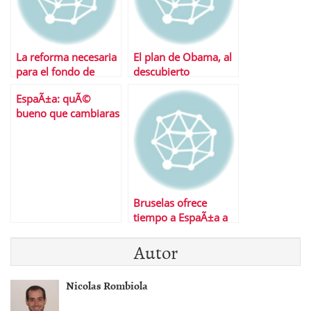
La reforma necesaria
El plan de Obama, al
para el fondo de
descubierto
rescate
EspaÃ±a: quÃ©
bueno que cambiaras
Bruselas ofrece
tiempo a EspaÃ±a a
cambio de mÃ¡s
Autor
ajustes
Nicolas Rombiola