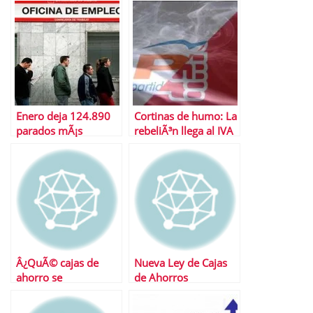
Enero deja 124.890
Cortinas de humo: La
parados mÃ¡s
rebeliÃ³n llega al IVA
Â¿QuÃ© cajas de
Nueva Ley de Cajas
ahorro se
de Ahorros
fusionarÃ¡n?