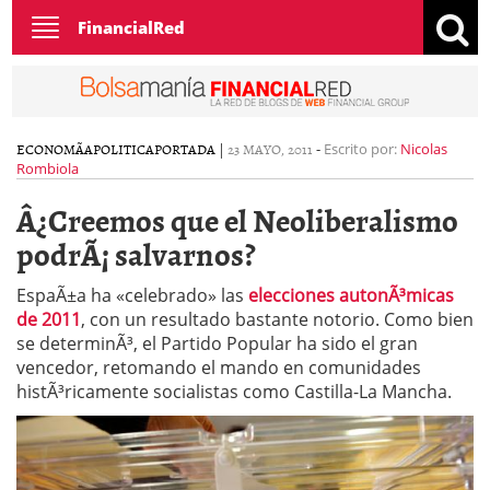
Toggle
FinancialRed
navigation
ECONOMÃ­A
POLITICA
PORTADA
|
23 MAYO, 2011
-
Escrito por:
Nicolas
Rombiola
Â¿Creemos que el Neoliberalismo
podrÃ¡ salvarnos?
EspaÃ±a ha «celebrado» las
elecciones autonÃ³micas
de 2011
, con un resultado bastante notorio. Como bien
se determinÃ³, el Partido Popular ha sido el gran
vencedor, retomando el mando en comunidades
histÃ³ricamente socialistas como Castilla-La Mancha.