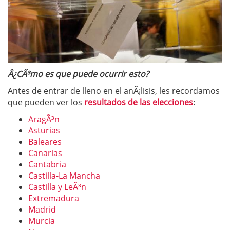
Â¿CÃ³mo es que puede ocurrir esto?
Antes de entrar de lleno en el anÃ¡lisis, les recordamos
que pueden ver los
resultados de las elecciones
:
AragÃ³n
Asturias
Baleares
Canarias
Cantabria
Castilla-La Mancha
Castilla y LeÃ³n
Extremadura
Madrid
Murcia