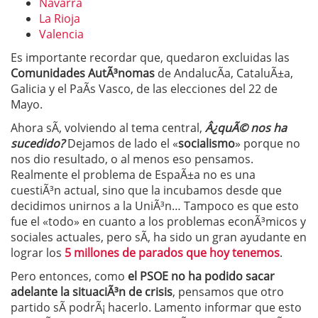
Navarra
La Rioja
Valencia
Es importante recordar que, quedaron excluidas las
Comunidades AutÃ³nomas
de AndalucÃ­a, CataluÃ±a,
Galicia y el PaÃ­s Vasco, de las elecciones del 22 de
Mayo.
Ahora sÃ­, volviendo al tema central,
Â¿quÃ© nos ha
sucedido?
Dejamos de lado el «
socialismo
» porque no
nos dio resultado, o al menos eso pensamos.
Realmente el problema de EspaÃ±a no es una
cuestiÃ³n actual, sino que la incubamos desde que
decidimos unirnos a la UniÃ³n… Tampoco es que esto
fue el «todo» en cuanto a los problemas econÃ³micos y
sociales actuales, pero sÃ­, ha sido un gran ayudante en
lograr los
5 millones de parados que hoy tenemos
.
Pero entonces, como
el PSOE no ha podido sacar
adelante la situaciÃ³n de crisis
, pensamos que otro
partido sÃ­ podrÃ¡ hacerlo. Lamento informar que esto