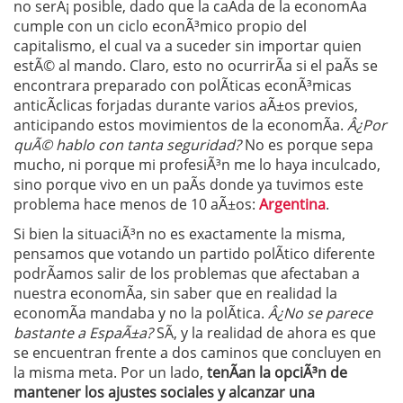
no serÃ¡ posible, dado que la caÃ­da de la economÃ­a
cumple con un ciclo econÃ³mico propio del
capitalismo, el cual va a suceder sin importar quien
estÃ© al mando. Claro, esto no ocurrirÃ­a si el paÃ­s se
encontrara preparado con polÃ­ticas econÃ³micas
anticÃ­clicas forjadas durante varios aÃ±os previos,
anticipando estos movimientos de la economÃ­a.
Â¿Por
quÃ© hablo con tanta seguridad?
No es porque sepa
mucho, ni porque mi profesiÃ³n me lo haya inculcado,
sino porque vivo en un paÃ­s donde ya tuvimos este
problema hace menos de 10 aÃ±os:
Argentina
.
Si bien la situaciÃ³n no es exactamente la misma,
pensamos que votando un partido polÃ­tico diferente
podrÃ­amos salir de los problemas que afectaban a
nuestra economÃ­a, sin saber que en realidad la
economÃ­a mandaba y no la polÃ­tica.
Â¿No se parece
bastante a EspaÃ±a?
SÃ­, y la realidad de ahora es que
se encuentran frente a dos caminos que concluyen en
la misma meta. Por un lado,
tenÃ­an la opciÃ³n de
mantener los ajustes sociales y alcanzar una