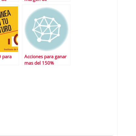
 que
contribuciÃ³n?
er
O para
Acciones para ganar
mas del 150%