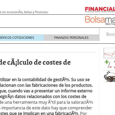
s en economÃ­a, bolsa y finanzas.
Busca
RÁFICOS COTIZACIONES
FINANZAS PERSONALES
e cÃ¡lculo de costes de
ilizar en la contabilidad de gestiÃ³n. Su uso se
elacionan con las fabricaciones de los productos.
 que, cuando vas a presentar un informe externo
igirÃ¡n datos relacionados con los costes de
 de una herramienta muy Ãºtil para la valoraciÃ³n
 pymes: la obligación que muchas empresas
la importancia de este dato hay que comprender
s demasiado tarde
20/07/2026
stes que se implican en una fabricaciÃ³n
. Por
e Deben Saber los Traders Mexicanos Antes de