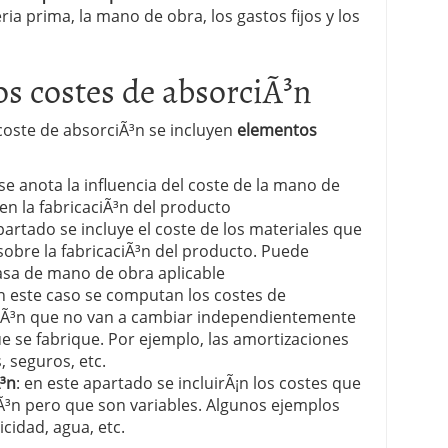
ia prima, la mano de obra, los gastos fijos y los
 proceso tradicional: ventajas reales para pymes
s costes de absorciÃ³n
a mÃ©dica cuando trabajas por cuenta propia
coste de absorciÃ³n se incluyen
elementos
se anota la influencia del coste de la mano de
n la fabricaciÃ³n del producto
apartado se incluye el coste de los materiales que
 sobre la fabricaciÃ³n del producto. Puede
 tasa de mano de obra aplicable
en este caso se computan los costes de
ciÃ³n que no van a cambiar independientemente
e se fabrique. Por ejemplo, las amortizaciones
, seguros, etc.
Ã³n
: en este apartado se incluirÃ¡n los costes que
Ã³n pero que son variables. Algunos ejemplos
icidad, agua, etc.