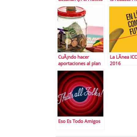
del gas natural a
curriculums
largo plazo
debes conoc
CuÃ¡ndo hacer
La LÃ­nea IC
aportaciones al plan
2016
de pensiones
Eso Es Todo Amigos