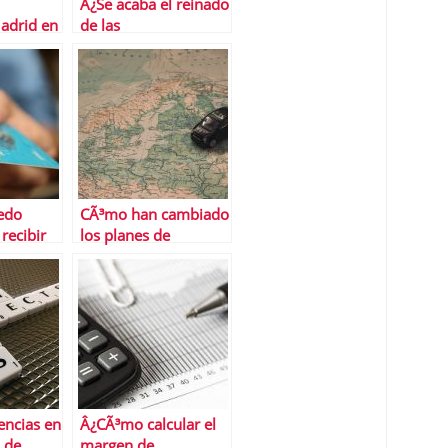
Â¿Se acaba el reinado
adrid en
de las
criptomonedas?
edo
CÃ³mo han cambiado
recibir
los planes de
rjetas de
transporte en
Semana Santa las
restricciones
encias en
Â¿CÃ³mo calcular el
n de
margen de