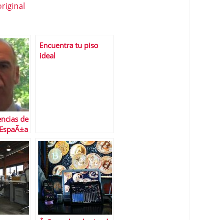
riginal
Encuentra tu piso
ideal
ncias de
 EspaÃ±a