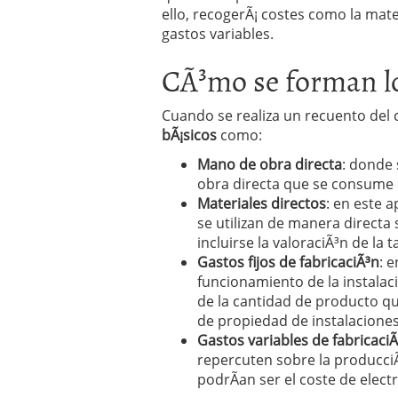
Operar
29/06/2026
ello, recogerÃ¡ costes como la mater
Crear empresa online vs
gastos variables.
29/05/2026
CÃ³mo se forman lo
CÃ³mo afrontar una baj
26/05/2026
Cuando se realiza un recuento del 
bÃ¡sicos
como:
Mano de obra directa
: donde 
obra directa que se consume e
Materiales directos
: en este 
se utilizan de manera directa
incluirse la valoraciÃ³n de la
Gastos fijos de fabricaciÃ³n
: 
funcionamiento de la instala
de la cantidad de producto qu
de propiedad de instalaciones
Gastos variables de fabricaci
repercuten sobre la producci
podrÃ­an ser el coste de electr