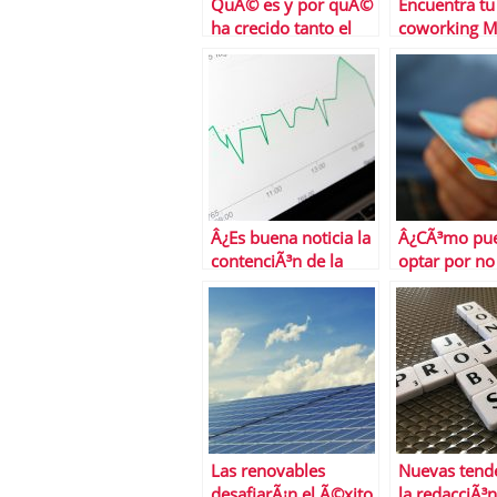
QuÃ© es y por quÃ©
Encuentra tu
ha crecido tanto el
coworking M
trading de
Cloudworks
criptomonedas
Â¿Es buena noticia la
Â¿CÃ³mo pu
contenciÃ³n de la
optar por no 
inflaciÃ³n
ofertas de ta
subyacente?
crÃ©dito?
Las renovables
Nuevas tend
desafiarÃ¡n el Ã©xito
la redacciÃ³