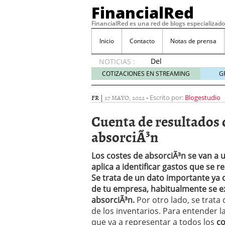
FinancialRed
FinancialRed es una red de blogs especializado
Inicio
Contacto
Notas de prensa
Del
NOTICIAS :
depósito
COTIZACIONES EN STREAMING
G
a la
diversificación:
FR
|
27 MAYO, 2022
-
Escrito por:
Blogestudio
cómo
está
Cuenta de resultados d
cambiando
absorciÃ³n
la
gestión
del
Los costes de absorciÃ³n se van a ut
ahorro
aplica a identificar gastos que se r
en
Se trata de un dato importante ya
España
de tu empresa, habitualmente se ex
05/08/2026
absorciÃ³n.
Por otro lado, se trata
Seguros de convenio en
de los inventarios. Para entender 
descubren cuando ya e
que va a representar a todos los
co
ReseÃ±a de SIFX: Lo Qu