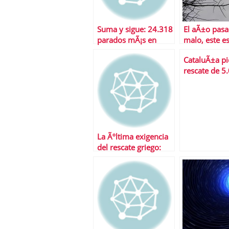
Suma y sigue: 24.318
El aÃ±o pasa
parados mÃ¡s en
malo, este es
noviembre
remate, el si
CataluÃ±a pi
el gran rema
rescate de 5
millones
La Ãºltima exigencia
del rescate griego:
bajar las pensiones y
subir a la edad de
jubilaciÃ³n