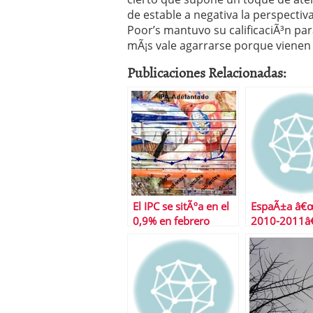
de estable a negativa la perspectiv
Poor’s mantuvo su calificaciÃ³n pa
mÃ¡s vale agarrarse porque vienen
Publicaciones Relacionadas:
El IPC se sitÃºa en el
EspaÃ±a â€
0,9% en febrero
2010-2011â