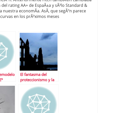
a del rating AA+ de EspaÃ±a y sÃ³lo Standard &
ra nuestra economÃ­a. AsÃ­, que segÃºn parece
 curvas en los prÃ³ximos meses
œmodelo
El fantasma del
€³
proteccionismo y la
guerra de divisas