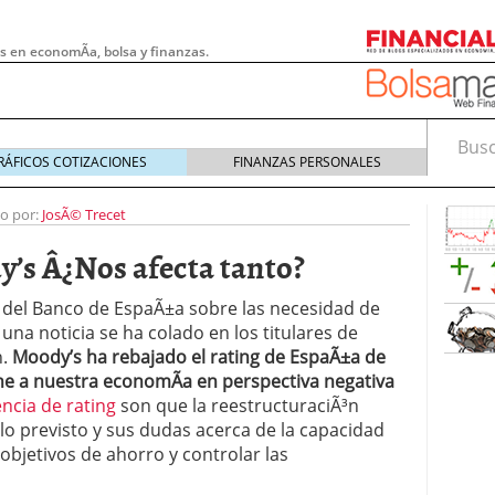
s en economÃ­a, bolsa y finanzas.
Busca
RÁFICOS COTIZACIONES
FINANZAS PERSONALES
to por:
JosÃ© Trecet
’s Â¿Nos afecta tanto?
o del Banco de EspaÃ±a sobre las necesidad de
 una noticia se ha colado en los titulares de
n.
Moody’s ha rebajado el rating de EspaÃ±a de
e a nuestra economÃ­a en perspectiva negativa
ncia de rating
son que la reestructuraciÃ³n
lo previsto y sus dudas acerca de la capacidad
 pymes: la obligación que muchas empresas
objetivos de ahorro y controlar las
s demasiado tarde
20/07/2026
e Deben Saber los Traders Mexicanos Antes de