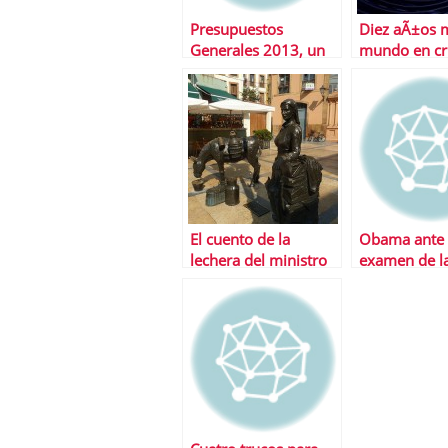
Presupuestos
Diez aÃ±os m
Generales 2013, un
mundo en cri
paso para el
equilibrio deseado
El cuento de la
Obama ante el
lechera del ministro
examen de l
Montoro
economÃ­a