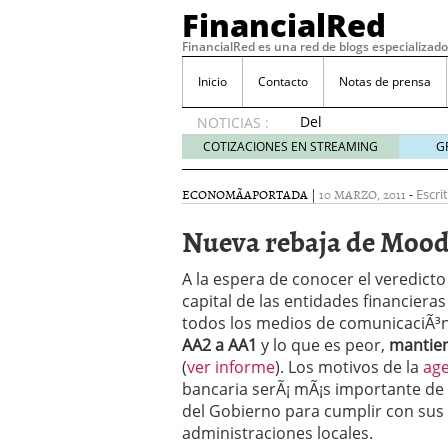
FinancialRed
FinancialRed es una red de blogs especializado
Inicio
Contacto
Notas de prensa
Del
NOTICIAS :
depósito
COTIZACIONES EN STREAMING
G
a la
diversificación:
ECONOMÃ­A
PORTADA
|
10 MARZO, 2011
-
Escri
cómo
está
Nueva rebaja de Moody
cambiando
la
A la espera de conocer el veredict
gestión
capital de las entidades financieras
del
todos los medios de comunicaciÃ³
ahorro
en
AA2 a AA1
y lo que es peor,
mantien
España
(
ver informe
). Los motivos de la
age
05/08/2026
bancaria serÃ¡ mÃ¡s importante de 
Seguros de convenio en
del Gobierno para cumplir con sus 
descubren cuando ya e
administraciones locales.
ReseÃ±a de SIFX: Lo Qu