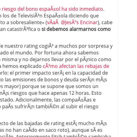
de riesgo del bono espaÃ±ol ha sido inmediato
.
 proceso tradicional: ventajas reales para pymes
los de TelevisiÃ³n EspaÃ±ola diciendo que
o a sobresaliente» (
vÃ­aÂ @JesÃºs Encinar
), cabe
a mÃ©dica cuando trabajas por cuenta propia
tan catastrÃ³fica o
si debemos alarmarnos como
 de nuestro rating cogiÃ³ a muchos por sorpresa y
abado el mundo. Por fortuna ahora sabemos
a misma y no dejarnos llevar por el pÃ¡nico como
ya hemos explicado
cÃ³mo afectan las rebajas de
rlo: el primer impacto serÃ¡ en la capacidad de
ipio las emisiones de bonos y deuda serÃ¡n mÃ¡s
Ã©s mayor) porque se supone que somos un
Ã¡s riesgos que hace apenas 12 horas. Esto
Estado. Adicionalmente, las compaÃ±Ã­as e
 paÃ­s sufrirÃ¡n tambiÃ©n al subir el riesgo
fecto de las bajadas de rating estÃ¡ mucho mÃ¡s
as no han caÃ­do en saco roto), aunque sÃ­ es
enciÃ³n. Anteriormente Fitch tambiÃ©n cambiaba