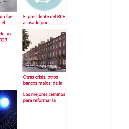
do fue
El presidente del BCE
 el
acusado por
guiente
pertenecer a un
de un
te
lobby de banqueros
.023
Otras crisis, otros
bancos malos: de la
catÃ¡strofe mexicana
Los mejores caminos
a las lecciones suecas
para reformar la
AdministraciÃ³n