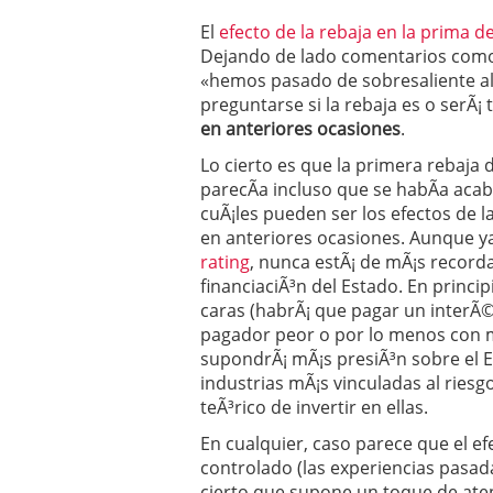
Operar
29/06/2026
El
efecto de la rebaja en la prima 
Crear empresa online vs
Dejando de lado comentarios como 
29/05/2026
«hemos pasado de sobresaliente alt
CÃ³mo afrontar una baj
preguntarse si la rebaja es o serÃ¡ 
26/05/2026
en anteriores ocasiones
.
Lo cierto es que la primera rebaja
parecÃ­a incluso que se habÃ­a ac
cuÃ¡les pueden ser los efectos de l
en anteriores ocasiones. Aunque 
rating
, nunca estÃ¡ de mÃ¡s recorda
financiaciÃ³n del Estado. En princ
caras (habrÃ¡ que pagar un inter
pagador peor o por lo menos con m
supondrÃ¡ mÃ¡s presiÃ³n sobre el 
industrias mÃ¡s vinculadas al riesgo
teÃ³rico de invertir en ellas.
En cualquier, caso parece que el e
controlado (las experiencias pasad
cierto que supone un toque de at