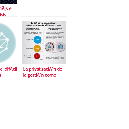
Ã¡s el
sis
 difÃ­cil
La privatizaciÃ³n de
a
la gestiÃ³n como
paso previo a la
privatizaciÃ³n de la
sanidad