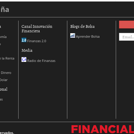
aña
a
Canal Innovación
Blogs de Bolsa
Financiera
Aprender Bolsa
omía
Finanzas 2.0
o
Media
 la Renta
Radio de Finanzas
 Dinero
Dolar
onal
as
ervados.