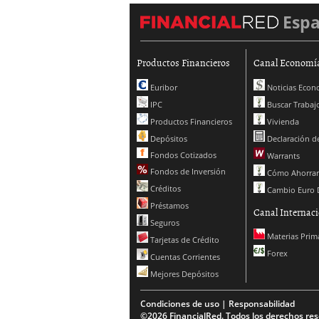
Esp
Productos Financieros
Canal Economí
Euribor
Noticias Econ
IPC
Buscar Trabaj
Productos Financieros
Vivienda
Depósitos
Declaración de
Fondos Cotizados
Warrants
Fondos de Inversión
Cómo Ahorrar
Créditos
Cambio Euro 
Préstamos
Canal Internaci
Seguros
Materias Prim
Tarjetas de Crédito
Forex
Cuentas Corrientes
Mejores Depósitos
Condiciones de uso | Responsabilidad
©2026 FinancialRed. Todos los derechos res