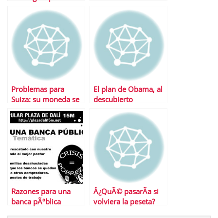
de la crisis
hipoteca?
Problemas para
El plan de Obama, al
Suiza: su moneda se
descubierto
aprecia cada dÃ­a
Razones para una
Â¿QuÃ© pasarÃ­a si
banca pÃºblica
volviera la peseta?