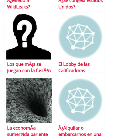
Â¿Miedo a
Â¿Se congela Estados
WikiLeaks?
Unidos?
Los que mÃ¡s se
El Lobby de las
juegan con la fusiÃ³n
Calificadoras
de las cajas
La economÃ­a
Â¿Alquilar o
sumergida pariente
embarcarnos en una