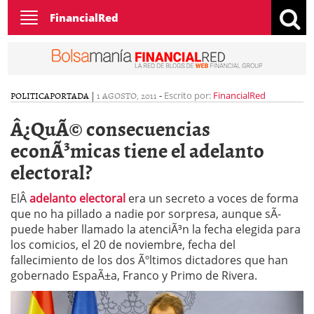
Toggle
FinancialRed
navigation
POLITICA
PORTADA
|
1 AGOSTO, 2011
-
Escrito por:
FinancialRed
Â¿QuÃ© consecuencias
econÃ³micas tiene el adelanto
electoral?
ElÂ
adelanto electoral
era un secreto a voces de forma
que no ha pillado a nadie por sorpresa, aunque sÃ­
puede haber llamado la atenciÃ³n la fecha elegida para
los comicios, el 20 de noviembre, fecha del
fallecimiento de los dos Ãºltimos dictadores que han
gobernado EspaÃ±a, Franco y Primo de Rivera.