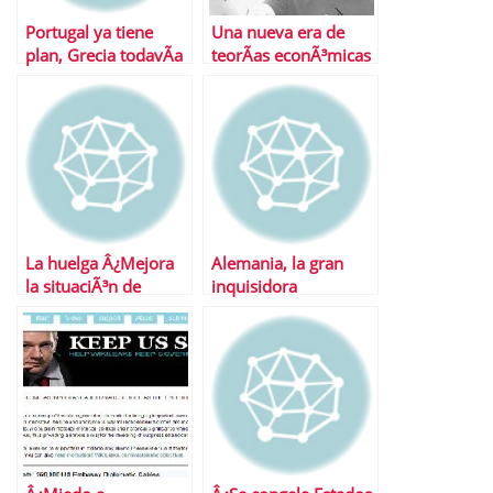
Portugal ya tiene
Una nueva era de
plan, Grecia todavÃ­a
teorÃ­as econÃ³micas
deberÃ¡ esperar
La huelga Â¿Mejora
Alemania, la gran
la situaciÃ³n de
inquisidora
EspaÃ±a?