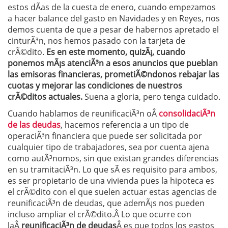
estos dÃ­as de la cuesta de enero, cuando empezamos
a hacer balance del gasto en Navidades y en Reyes, nos
demos cuenta de que a pesar de habernos apretado el
cinturÃ³n, nos hemos pasado con la tarjeta de
crÃ©dito.
Es en este momento, quizÃ¡, cuando
ponemos mÃ¡s atenciÃ³n a esos anuncios que pueblan
las emisoras financieras, prometiÃ©ndonos rebajar las
cuotas y mejorar las condiciones de nuestros
crÃ©ditos actuales.
Suena a gloria, pero tenga cuidado.
Cuando hablamos de reunificaciÃ³n oÂ
consolidaciÃ³n
de las deudas
, hacemos referencia a un tipo de
operaciÃ³n financiera que puede ser solicitada por
cualquier tipo de trabajadores, sea por cuenta ajena
como autÃ³nomos, sin que existan grandes diferencias
en su tramitaciÃ³n. Lo que sÃ­ es requisito para ambos,
es ser propietario de una vivienda pues la hipoteca es
el crÃ©dito con el que suelen actuar estas agencias de
reunificaciÃ³n de deudas, que ademÃ¡s nos pueden
incluso ampliar el crÃ©dito.Â Lo que ocurre con
laÂ
reunificaciÃ³n de deudas
Â es que todos los gastos