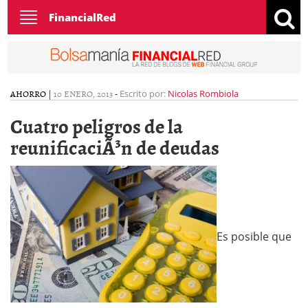
Toggle
FinancialRed
navigation
AHORRO
|
10 ENERO, 2013
-
Escrito por:
Nicolas Rombiola
Cuatro peligros de la
reunificaciÃ³n de deudas
Es posible que