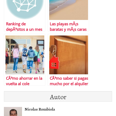
Ranking de
Las playas mÃ¡s
depÃ³sitos a un mes
baratas y mÃ¡s caras
de EspaÃ±a
CÃ³mo ahorrar en la
CÃ³mo saber si pagas
vuelta al cole
mucho por el alquiler
Autor
Nicolas Rombiola