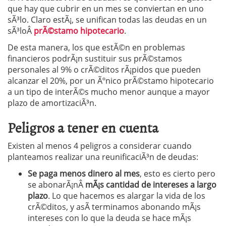
que hay que cubrir en un mes se conviertan en uno
sÃ³lo. Claro estÃ¡, se unifican todas las deudas en un
sÃ³loÂ
prÃ©stamo hipotecario
.
De esta manera, los que estÃ©n en problemas
financieros podrÃ¡n sustituir sus prÃ©stamos
personales al 9% o crÃ©ditos rÃ¡pidos que pueden
alcanzar el 20%, por un Ãºnico prÃ©stamo hipotecario
a un tipo de interÃ©s mucho menor aunque a mayor
plazo de amortizaciÃ³n.
Peligros a tener en cuenta
Existen al menos 4 peligros a considerar cuando
planteamos realizar una reunificaciÃ³n de deudas:
Se paga menos dinero al mes
, esto es cierto pero
se abonarÃ¡nÂ
mÃ¡s cantidad de intereses a largo
plazo
. Lo que hacemos es alargar la vida de los
crÃ©ditos, y asÃ­ terminamos abonando mÃ¡s
intereses con lo que la deuda se hace mÃ¡s