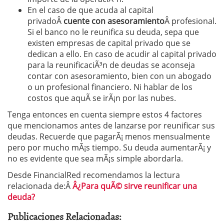
En el caso de que acuda al capital
privadoÂ
cuente con asesoramiento
Â profesional.
Si el banco no le reunifica su deuda, sepa que
existen empresas de capital privado que se
dedican a ello. En caso de acudir al capital privado
para la reunificaciÃ³n de deudas se aconseja
contar con asesoramiento, bien con un abogado
o un profesional financiero. Ni hablar de los
costos que aquÃ­ se irÃ¡n por las nubes.
Tenga entonces en cuenta siempre estos 4 factores
que mencionamos antes de lanzarse por reunificar sus
deudas. Recuerde que pagarÃ¡ menos mensualmente
pero por mucho mÃ¡s tiempo. Su deuda aumentarÃ¡ y
no es evidente que sea mÃ¡s simple abordarla.
Desde FinancialRed recomendamos la lectura
relacionada de:Â
Â¿Para quÃ© sirve reunificar una
deuda?
Publicaciones Relacionadas: