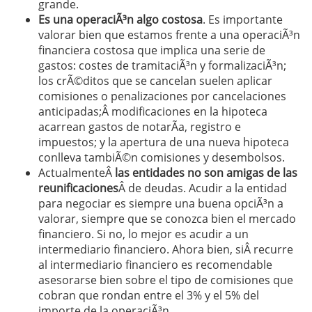
grande.
Es una operaciÃ³n algo costosa
. Es importante
valorar bien que estamos frente a una operaciÃ³n
financiera costosa que implica una serie de
gastos: costes de tramitaciÃ³n y formalizaciÃ³n;
los crÃ©ditos que se cancelan suelen aplicar
comisiones o penalizaciones por cancelaciones
anticipadas;Â modificaciones en la hipoteca
acarrean gastos de notarÃ­a, registro e
impuestos; y la apertura de una nueva hipoteca
conlleva tambiÃ©n comisiones y desembolsos.
ActualmenteÂ
las entidades no son amigas de las
reunificaciones
Â de deudas. Acudir a la entidad
para negociar es siempre una buena opciÃ³n a
valorar, siempre que se conozca bien el mercado
financiero. Si no, lo mejor es acudir a un
intermediario financiero. Ahora bien, siÂ recurre
al intermediario financiero es recomendable
asesorarse bien sobre el tipo de comisiones que
cobran que rondan entre el 3% y el 5% del
importe de la operaciÃ³n.