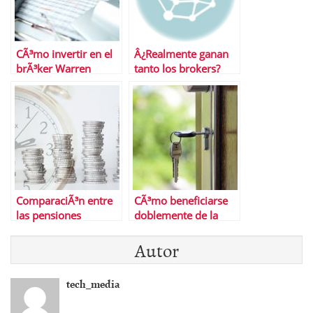
CÃ³mo invertir en el
Â¿Realmente ganan
brÃ³ker Warren
tanto los brokers?
Bowie and Smith
ComparaciÃ³n entre
CÃ³mo beneficiarse
las pensiones
doblemente de la
pÃºblicas y los planes
contrataciÃ³n de un
Autor
de pensiones
seguro de impago
privados
alquiler
tech_media