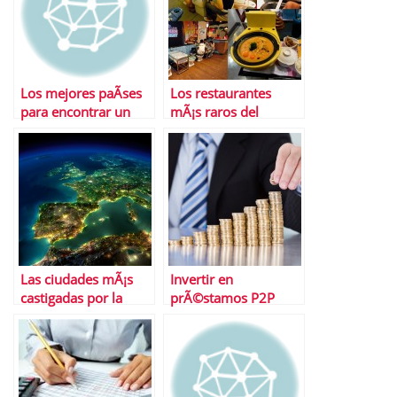
Los mejores paÃ­ses
Los restaurantes
para encontrar un
mÃ¡s raros del
empleo a tiempo
mundo
completo
Las ciudades mÃ¡s
Invertir en
castigadas por la
prÃ©stamos P2P
crisis
Â¿tendencia para
2022? La tarea