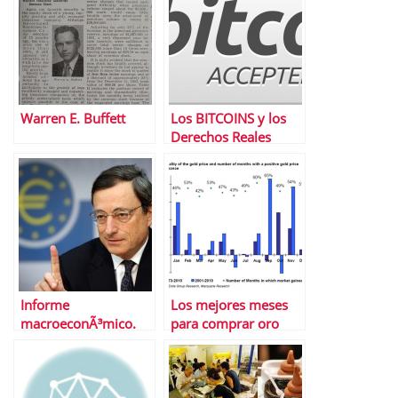
Warren E. Buffett
Los BITCOINS y los
Derechos Reales
Informe
Los mejores meses
macroeconÃ³mico.
para comprar oro
Del 3 al 7 de febrero
de 2014