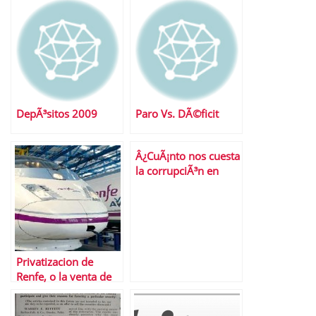
DepÃ³sitos 2009
Paro Vs. DÃ©ficit
Â¿CuÃ¡nto nos cuesta
la corrupciÃ³n en
EspaÃ±a?
Privatizacion de
Renfe, o la venta de
las joyas de la abuela