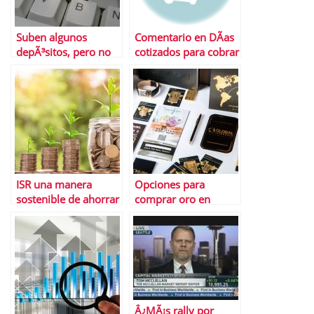
Suben algunos
Comentario en DÃ­as
depÃ³sitos, pero no
cotizados para cobrar
todos ni todos los
el paro por Abdou
plazos
samb
ISR una manera
Opciones para
sostenible de ahorrar
comprar oro en
EspaÃ±a 2022
Â¿MÃ¡s rally por