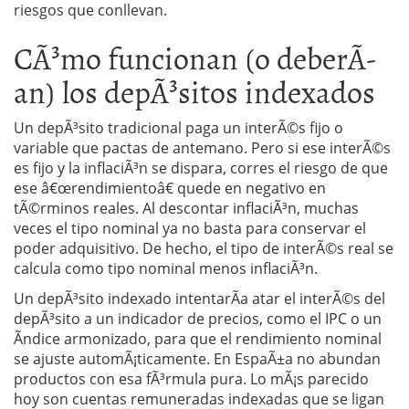
riesgos que conllevan.
CÃ³mo funcionan (o deberÃ­
an) los depÃ³sitos indexados
Un depÃ³sito tradicional paga un interÃ©s fijo o
variable que pactas de antemano. Pero si ese interÃ©s
es fijo y la inflaciÃ³n se dispara, corres el riesgo de que
ese â€œrendimientoâ€ quede en negativo en
tÃ©rminos reales. Al descontar inflaciÃ³n, muchas
veces el tipo nominal ya no basta para conservar el
poder adquisitivo. De hecho, el tipo de interÃ©s real se
calcula como tipo nominal menos inflaciÃ³n.
Un depÃ³sito indexado intentarÃ­a atar el interÃ©s del
depÃ³sito a un indicador de precios, como el IPC o un
Ã­ndice armonizado, para que el rendimiento nominal
se ajuste automÃ¡ticamente. En EspaÃ±a no abundan
productos con esa fÃ³rmula pura. Lo mÃ¡s parecido
hoy son cuentas remuneradas indexadas que se ligan