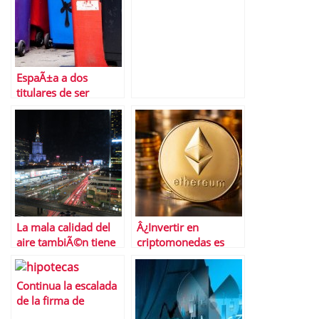
negociaciÃ³n
avanzada
EspaÃ±a a dos
titulares de ser
declarada bono
basura
La mala calidad del
Â¿Invertir en
aire tambiÃ©n tiene
criptomonedas es
un coste econÃ³mico
para todos los
inversores?
Continua la escalada
de la firma de
hipotecas: un 36,8%