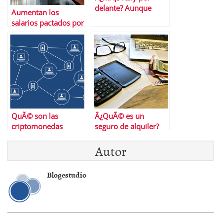
delante? Aunque
Aumentan los
parezca mentira eso
salarios pactados por
pareceâ€¦
convenio durante el
2021
QuÃ© son las
Â¿QuÃ© es un
criptomonedas
seguro de alquiler?
basura (y por quÃ©
Autor
hay que saberlo)
Blogestudio