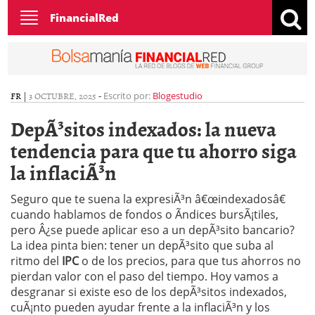
Toggle
FinancialRed
navigation
FR
|
3 OCTUBRE, 2025
-
Escrito por:
Blogestudio
DepÃ³sitos indexados: la nueva
tendencia para que tu ahorro siga
la inflaciÃ³n
Seguro que te suena la expresiÃ³n â€œindexadosâ€
cuando hablamos de fondos o Ã­ndices bursÃ¡tiles,
pero Â¿se puede aplicar eso a un depÃ³sito bancario?
La idea pinta bien: tener un depÃ³sito que suba al
ritmo del
IPC
o de los precios, para que tus ahorros no
pierdan valor con el paso del tiempo. Hoy vamos a
desgranar si existe eso de los depÃ³sitos indexados,
cuÃ¡nto pueden ayudar frente a la inflaciÃ³n y los