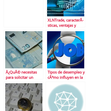
mÃ¡s en julio
XLNTrade, caracterÃ­
sticas, ventajas y
desventajas del
brÃ³ker
Â¿QuÃ© necesitas
Tipos de desempleo y
para solicitar un
cÃ³mo influyen en la
prÃ©stamo personal?
tasa de paro