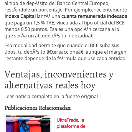
al tipo de depÃ³sito del Banco Central Europeo,
restÃ¡ndole un porcentaje. Por ejemplo, recientemente
Indexa Capital
lanzÃ³ una
cuenta remunerada indexada
que paga un 1,5 % TAE, vinculada al tipo oficial del BCE
menos 0,50 puntos. Esa es una opciÃ³n cercana a lo
que serÃ­a un â€œdepÃ³sito indexadoâ€.
Esa modalidad permite que cuando el BCE suba sus
tipos, tu depÃ³sito â€œreaccioneâ€, aunque el margen
restante depende de la fÃ³rmula que use cada entidad.
Ventajas, inconvenientes y
alternativas reales hoy
Leer noticia completa en la fuente original
Publicaciones Relacionadas:
UltraTrade, la
plataforma de